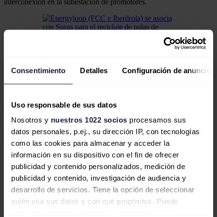
interconexión en la subestación de promotores.
Energyloop (FCC e Iberdrola) se asocia con Surus para
el reciclaje de palas de aerogeneradores eólicos
Energyloop ha firmado un acuerdo con Surus para
Consentimiento
Detalles
Configuración de anuncios
impulsar el reciclaje de las palas de aerogeneradores de
parques eólicos.
Durante la construcción de las instalaciones fotovoltaicas, declaradas
Uso responsable de sus datos
de interés estratégico por la Junta de Andalucía, se crearán más de
Nosotros y
nuestros 1022 socios
procesamos sus
800 puestos de trabajo directos e indirectos en los próximos 12
meses.
datos personales, p.ej., su dirección IP, con tecnologías
como las cookies para almacenar y acceder la
Además,
TotalEnergies
ha suscrito un convenio de colaboración
información en su dispositivo con el fin de ofrecer
con el Ayuntamiento de Guillena para impulsar el empleo y el
desarrollo socioeconómico del territorio, a través del cual ya se ha
publicidad y contenido personalizados, medición de
llevado a cabo un programa de formación profesional orientado a
publicidad y contenido, investigación de audiencia y
incorporar mano de obra local.
desarrollo de servicios. Tiene la opción de seleccionar
quién usa sus datos y con qué propósitos. Puede
cambiar o retirar su consentimiento en cualquier