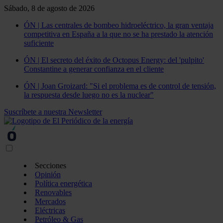
Sábado, 8 de agosto de 2026
ÓN | Las centrales de bombeo hidroeléctrico, la gran ventaja
competitiva en España a la que no se ha prestado la atención
suficiente
ÓN | El secreto del éxito de Octopus Energy: del 'pulpito'
Constantine a generar confianza en el cliente
ÓN | Joan Groizard: "Si el problema es de control de tensión,
la respuesta desde luego no es la nuclear"
Suscríbete a nuestra Newsletter
Secciones
Opinión
Política energética
Renovables
Mercados
Eléctricas
Petróleo & Gas