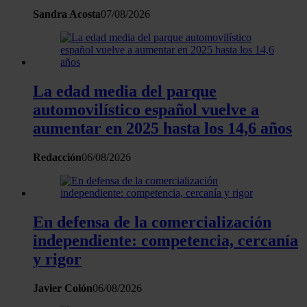
sociales y analizar el tráfico. Además, compartimos
Sandra Acosta
07/08/2026
información sobre el uso que haga del sitio web con
nuestros partners de redes sociales, publicidad y análisis
web, quienes pueden combinarla con otra información
que les haya proporcionado o que hayan recopilado a
partir del uso que haya hecho de sus servicios.
La edad media del parque
automovilístico español vuelve a
aumentar en 2025 hasta los 14,6 años
Redacción
06/08/2026
En defensa de la comercialización
independiente: competencia, cercanía
y rigor
Javier Colón
06/08/2026