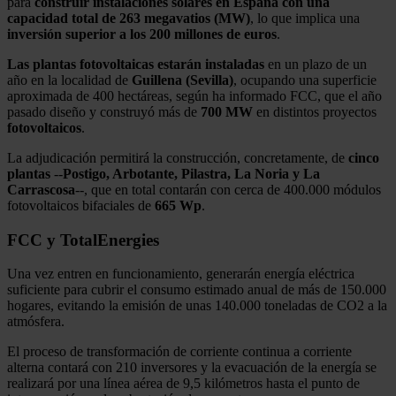
para
construir instalaciones solares en España con una
capacidad total de 263 megavatios (MW)
, lo que implica una
inversión superior a los 200 millones de euros
.
Las plantas fotovoltaicas estarán instaladas
en un plazo de un
año en la localidad de
Guillena (Sevilla)
, ocupando una superficie
aproximada de 400 hectáreas, según ha informado FCC, que el año
pasado diseño y construyó más de
700 MW
en distintos proyectos
fotovoltaicos
.
La adjudicación permitirá la construcción, concretamente, de
cinco
plantas
--
Postigo, Arbotante, Pilastra, La Noria y La
Carrascosa
--, que en total contarán con cerca de 400.000 módulos
fotovoltaicos bifaciales de
665 Wp
.
FCC y TotalEnergies
Una vez entren en funcionamiento, generarán energía eléctrica
suficiente para cubrir el consumo estimado anual de más de 150.000
hogares, evitando la emisión de unas 140.000 toneladas de CO2 a la
atmósfera.
El proceso de transformación de corriente continua a corriente
alterna contará con 210 inversores y la evacuación de la energía se
realizará por una línea aérea de 9,5 kilómetros hasta el punto de