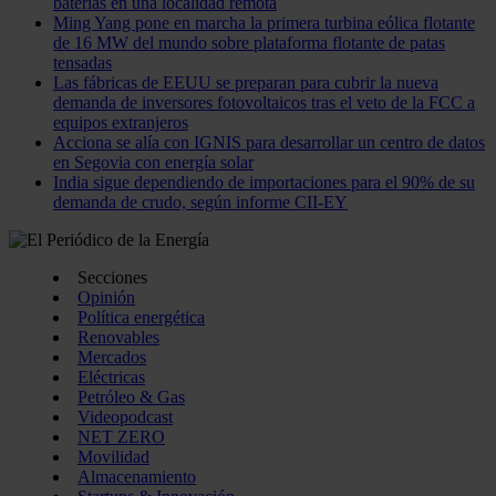
baterías en una localidad remota
Ming Yang pone en marcha la primera turbina eólica flotante
de 16 MW del mundo sobre plataforma flotante de patas
tensadas
Las fábricas de EEUU se preparan para cubrir la nueva
demanda de inversores fotovoltaicos tras el veto de la FCC a
equipos extranjeros
Acciona se alía con IGNIS para desarrollar un centro de datos
en Segovia con energía solar
India sigue dependiendo de importaciones para el 90% de su
demanda de crudo, según informe CII-EY
Secciones
Opinión
Política energética
Renovables
Mercados
Eléctricas
Petróleo & Gas
Videopodcast
NET ZERO
Movilidad
Almacenamiento