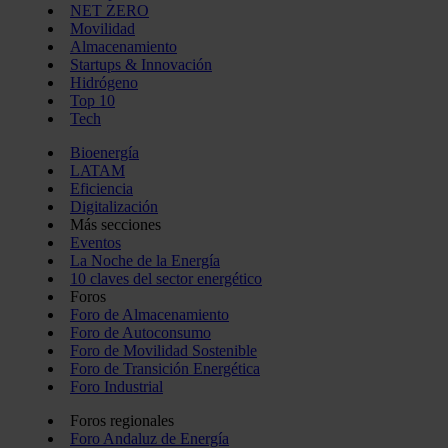
NET ZERO
Movilidad
Almacenamiento
Startups & Innovación
Hidrógeno
Top 10
Tech
Bioenergía
LATAM
Eficiencia
Digitalización
Más secciones
Eventos
La Noche de la Energía
10 claves del sector energético
Foros
Foro de Almacenamiento
Foro de Autoconsumo
Foro de Movilidad Sostenible
Foro de Transición Energética
Foro Industrial
Foros regionales
Foro Andaluz de Energía