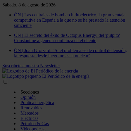
Sábado, 8 de agosto de 2026
ÓN | Las centrales de bombeo hidroeléctrico, la gran ventaja
competitiva en España a la que no se ha prestado la atención
suficiente
ÓN | El secreto del éxito de Octopus Energy: del 'pulpito'
Constantine a generar confianza en el cliente
ÓN | Joan Groizard: "Si el problema es de control de tensión,
la respuesta desde luego no es la nuclear"
Suscríbete a nuestra Newsletter
Secciones
Opinión
Política energética
Renovables
Mercados
Eléctricas
Petróleo & Gas
Videopodcast