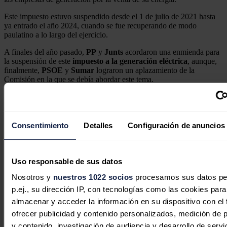
Este impuesto estuvo suspendido desde el 1 de julio de 2021 hasta
ya entrado el año 2024, cuando se fue recuperando de modo
paulatino a lo largo del ejercicio.
A finales del año pasado,
PP
y
Junts
acordaron una enmienda para
la suspensión de este
impuesto a la generación eléctrica
, aunque,
finalmente,
PSOE
y
Sumar
lograron un aplazamiento de la
Comisión en la que se debía abordar este tema.
Noticias relacionadas
Consentimiento
Detalles
Configuración de anuncios
La generación de energía renovable
supera por primera vez el 40% del
Uso responsable de sus datos
total en China
Nosotros y
nuestros 1022 socios
procesamos sus datos pe
p.ej., su dirección IP, con tecnologías como las cookies para
Redacción
30/07/2026
almacenar y acceder la información en su dispositivo con el 
ofrecer publicidad y contenido personalizados, medición de p
y contenido, investigación de audiencia y desarrollo de servi