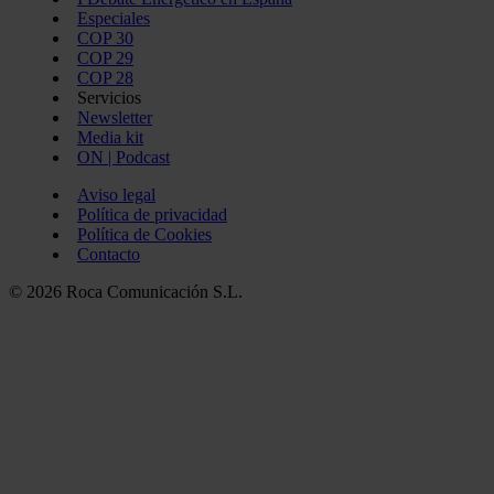
Especiales
COP 30
COP 29
COP 28
Servicios
Newsletter
Media kit
ON | Podcast
Aviso legal
Política de privacidad
Política de Cookies
Contacto
© 2026 Roca Comunicación S.L.