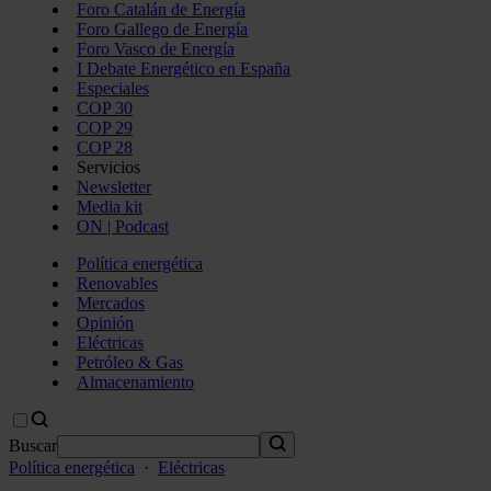
Foro Catalán de Energía
Foro Gallego de Energía
Foro Vasco de Energía
I Debate Energético en España
Especiales
COP 30
COP 29
COP 28
Servicios
Newsletter
Media kit
ON | Podcast
Política energética
Renovables
Mercados
Opinión
Eléctricas
Petróleo & Gas
Almacenamiento
Buscar
Política energética
·
Eléctricas