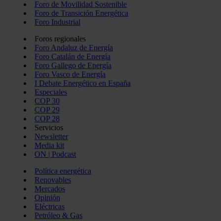
Foro de Movilidad Sostenible
Foro de Transición Energética
Foro Industrial
Foros regionales
Foro Andaluz de Energía
Foro Catalán de Energía
Foro Gallego de Energía
Foro Vasco de Energía
I Debate Energético en España
Especiales
COP 30
COP 29
COP 28
Servicios
Newsletter
Media kit
ON | Podcast
Política energética
Renovables
Mercados
Opinión
Eléctricas
Petróleo & Gas