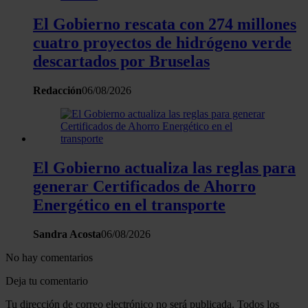
nuestros partners de redes sociales, publicidad y análisis
web, quienes pueden combinarla con otra información
El Gobierno rescata con 274 millones
que les haya proporcionado o que hayan recopilado a
cuatro proyectos de hidrógeno verde
partir del uso que haya hecho de sus servicios.
descartados por Bruselas
Redacción
06/08/2026
El Gobierno actualiza las reglas para
generar Certificados de Ahorro
Energético en el transporte
Sandra Acosta
06/08/2026
No hay comentarios
Deja tu comentario
Tu dirección de correo electrónico no será publicada. Todos los