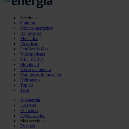
Secciones
Opinión
Política energética
Renovables
Mercados
Eléctricas
Petróleo & Gas
Videopodcast
NET ZERO
Movilidad
Almacenamiento
Startups & Innovación
Hidrógeno
Top 10
Tech
Bioenergía
LATAM
Eficiencia
Digitalización
Más secciones
Eventos