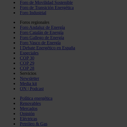
Foro de Movilidad Sostenible
Foro de Transición Energética
Foro Industrial
Foros regionales
Foro Andaluz de Energía
Foro Catalán de Energía
Foro Gallego de Energía
Foro Vasco de Energía
I Debate Energético en España
Especiales
COP 30
COP 29
COP 28
Servicios
Newsletter
Media kit
ON | Podcast
Política energética
Renovables
Mercados
Opinión
Eléctricas
Petróleo & Gas