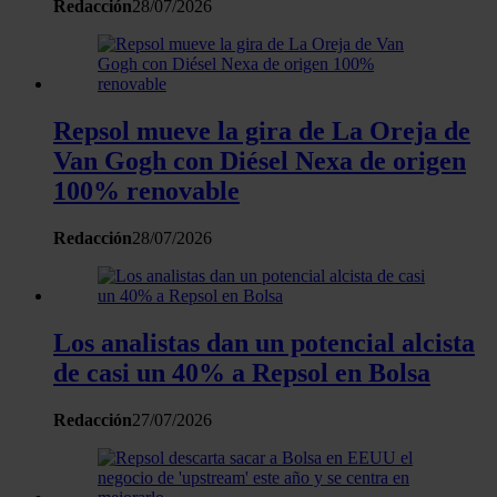
Redacción
28/07/2026
Las cookies de este sitio web se usan para personalizar
el contenido y los anuncios, ofrecer funciones de redes
sociales y analizar el tráfico. Además, compartimos
información sobre el uso que haga del sitio web con
Repsol mueve la gira de La Oreja de
nuestros partners de redes sociales, publicidad y análisis
Van Gogh con Diésel Nexa de origen
web, quienes pueden combinarla con otra información
100% renovable
que les haya proporcionado o que hayan recopilado a
partir del uso que haya hecho de sus servicios.
Redacción
28/07/2026
Los analistas dan un potencial alcista
de casi un 40% a Repsol en Bolsa
Redacción
27/07/2026