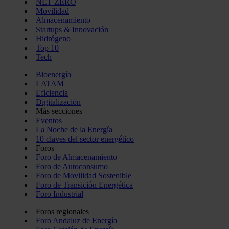
NET ZERO
Movilidad
Almacenamiento
Startups & Innovación
Hidrógeno
Top 10
Tech
Bioenergía
LATAM
Eficiencia
Digitalización
Más secciones
Eventos
La Noche de la Energía
10 claves del sector energético
Foros
Foro de Almacenamiento
Foro de Autoconsumo
Foro de Movilidad Sostenible
Foro de Transición Energética
Foro Industrial
Foros regionales
Foro Andaluz de Energía