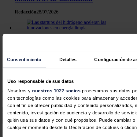
Redacción
28/07/2026
Las startups del hidrógeno aceleran
las innovaciones en energía limpia
Consentimiento
Detalles
Configuración de a
José A. Roca
23/07/2026
No hay comentarios
Uso responsable de sus datos
Deja tu comentario
Nosotros y
nuestros 1022 socios
procesamos sus datos pers
Tu dirección de correo electrónico no será publicada. Todos los
con tecnologías como las cookies para almacenar y acceder 
campos son obligatorios
con el fin de ofrecer publicidad y contenido personalizados, 
contenido, investigación de audiencia y desarrollo de servici
quién usa sus datos y con qué propósitos. Puede cambiar o r
cualquier momento desde la Declaración de cookies o clican
Este sitio web está protegido por reCAPTCHA y la
Política de
privacidad
y
Términos de servicio
de Google aplican.