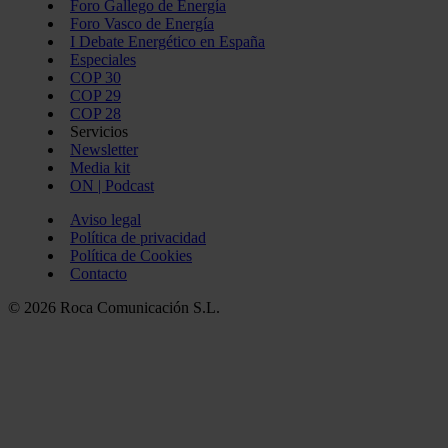
Foro Gallego de Energía
Foro Vasco de Energía
I Debate Energético en España
Especiales
COP 30
COP 29
COP 28
Servicios
Newsletter
Media kit
ON | Podcast
Aviso legal
Política de privacidad
Política de Cookies
Contacto
© 2026 Roca Comunicación S.L.