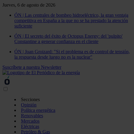
Jueves, 6 de agosto de 2026
ÓN | Las centrales de bombeo hidroeléctrico, la gran ventaja
competitiva en España a la que no se ha prestado la atención
suficiente
ÓN | El secreto del éxito de Octopus Energy: del 'pulpito'
Constantine a generar confianza en el cliente
ÓN | Joan Groizard: "Si el problema es de control de tensión,
la respuesta desde luego no es la nuclear"
Suscríbete a nuestra Newsletter
Secciones
Opinión
Política energética
Renovables
Mercados
Eléctricas
Petróleo & Gas