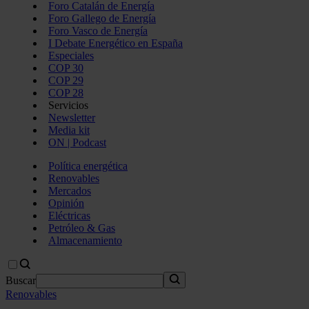
Foro Catalán de Energía
Foro Gallego de Energía
Foro Vasco de Energía
I Debate Energético en España
Especiales
COP 30
COP 29
COP 28
Servicios
Newsletter
Media kit
ON | Podcast
Política energética
Renovables
Mercados
Opinión
Eléctricas
Petróleo & Gas
Almacenamiento
Buscar
Renovables