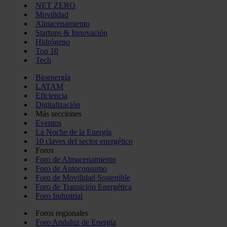
NET ZERO
Movilidad
Almacenamiento
Startups & Innovación
Hidrógeno
Top 10
Tech
Bioenergía
LATAM
Eficiencia
Digitalización
Más secciones
Eventos
La Noche de la Energía
10 claves del sector energético
Foros
Foro de Almacenamiento
Foro de Autoconsumo
Foro de Movilidad Sostenible
Foro de Transición Energética
Foro Industrial
Foros regionales
Foro Andaluz de Energía