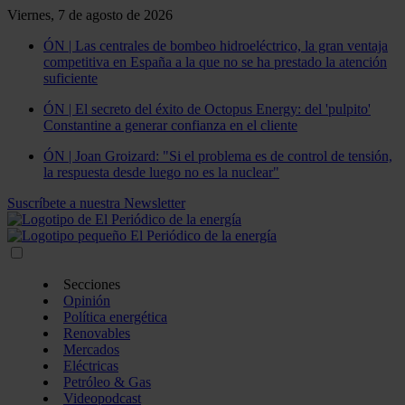
Viernes, 7 de agosto de 2026
ÓN | Las centrales de bombeo hidroeléctrico, la gran ventaja
competitiva en España a la que no se ha prestado la atención
suficiente
ÓN | El secreto del éxito de Octopus Energy: del 'pulpito'
Constantine a generar confianza en el cliente
ÓN | Joan Groizard: "Si el problema es de control de tensión,
la respuesta desde luego no es la nuclear"
Suscríbete a nuestra Newsletter
Secciones
Opinión
Política energética
Renovables
Mercados
Eléctricas
Petróleo & Gas
Videopodcast