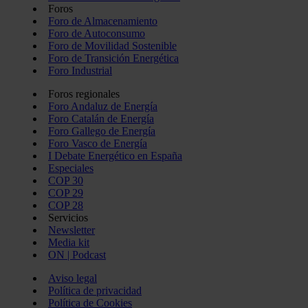
Foros
Foro de Almacenamiento
Foro de Autoconsumo
Foro de Movilidad Sostenible
Foro de Transición Energética
Foro Industrial
Foros regionales
Foro Andaluz de Energía
Foro Catalán de Energía
Foro Gallego de Energía
Foro Vasco de Energía
I Debate Energético en España
Especiales
COP 30
COP 29
COP 28
Servicios
Newsletter
Media kit
ON | Podcast
Aviso legal
Política de privacidad
Política de Cookies