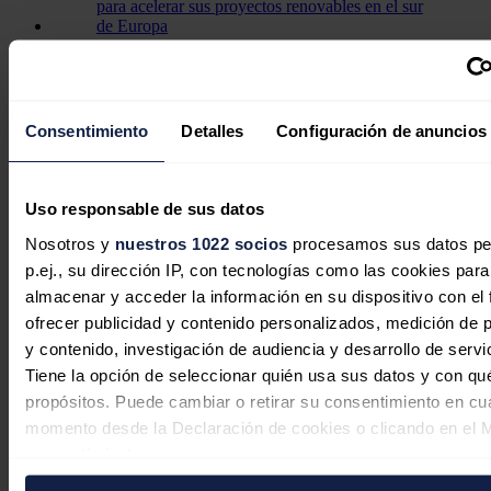
Sonnedix cierra financiación por 730
millones para acelerar sus proyectos
renovables en el sur de Europa
Consentimiento
Detalles
Configuración de anuncios
Redacción
03/08/2026
Uso responsable de sus datos
Nosotros y
nuestros 1022 socios
procesamos sus datos pe
p.ej., su dirección IP, con tecnologías como las cookies para
almacenar y acceder la información en su dispositivo con el 
Zelestra obtiene 181 millones de
ofrecer publicidad y contenido personalizados, medición de p
dólares de financiación verde para
y contenido, investigación de audiencia y desarrollo de servi
impulsar proyecto solar de 176 MW
Tiene la opción de seleccionar quién usa sus datos y con qu
en Texas
propósitos. Puede cambiar o retirar su consentimiento en cu
momento desde la Declaración de cookies o clicando en el 
Redacción
29/07/2026
consentimiento.