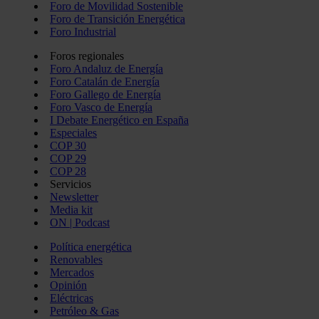
Foro de Movilidad Sostenible
Foro de Transición Energética
Foro Industrial
Foros regionales
Foro Andaluz de Energía
Foro Catalán de Energía
Foro Gallego de Energía
Foro Vasco de Energía
I Debate Energético en España
Especiales
COP 30
COP 29
COP 28
Servicios
Newsletter
Media kit
ON | Podcast
Política energética
Renovables
Mercados
Opinión
Eléctricas
Petróleo & Gas