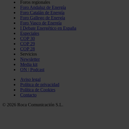
Foros regionales
Foro Andaluz de Energía
Foro Catalán de Energía
Foro Gallego de Energía
Foro Vasco de Energía
I Debate Energético en España
Especiales
COP 30
COP 29
COP 28
Servicios
Newsletter
Media kit
ON | Podcast
Aviso legal
Política de privacidad
Política de Cookies
Contacto
© 2026 Roca Comunicación S.L.