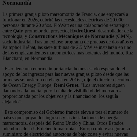
Normandía
La primera granja piloto mareomotriz de Francia, que empezará a
funcionar en 2026, cubrirá las necesidades eléctricas de 20.000
personas durante 20 años. FloWatt es una colaboración estratégica
entre
Qair,
promotor del proyecto,
HydroQuest,
desarrollador de la
tecnología, y
Constructions Mécaniques de Normandie
(
CMN
),
socio industrial. Tras un exitoso programa de pruebas de dos años en
Paimphol-Bréhat, las siete turbinas de 2,5 MW se instalarán en uno
de los emplazamientos mareomotrices más potentes del mundo, Raz
Blanchard, en Normandía.
"Esto tiene una enorme importancia: hemos estado esperando el
apoyo de los ingresos para las nuevas granjas piloto desde que las
primeras se pusieron en el agua en 2016", dijo el director ejecutivo
de Ocean Energy Europe,
Rémi Gruet.
"Los inversores siguen
llamando a la puerta, pero la falta de visibilidad del mercado -
proporcionada por los objetivos y la financiación- los seguía
alejando".
"Este compromiso del Gobierno francés eleva a tres el número de
países que apoyan los ingresos y las instalaciones de energía
mareomotriz, después del Reino Unido y China. Otros Estados
miembros de la UE deben tomar nota si Europa quiere asegurar su
suministro de electricidad autóctona de bajo coste y evitar nuevas