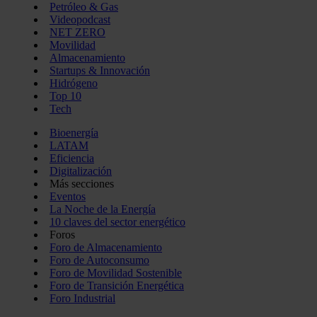
Petróleo & Gas
Videopodcast
NET ZERO
Movilidad
Almacenamiento
Startups & Innovación
Hidrógeno
Top 10
Tech
Bioenergía
LATAM
Eficiencia
Digitalización
Más secciones
Eventos
La Noche de la Energía
10 claves del sector energético
Foros
Foro de Almacenamiento
Foro de Autoconsumo
Foro de Movilidad Sostenible
Foro de Transición Energética
Foro Industrial