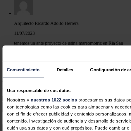
Arquitecto Ricardo Adolfo Herrera
11/07/2023
tenemos un ante proyecto de usina mareomotriz en Ria San
Antonio, Río Negro, Patagonia Argentina.
Responder
Consentimiento
Detalles
Configuración de a
Deja tu comentario
Tu dirección de correo electrónico no será publicada. Todos los
campos son obligatorios
Uso responsable de sus datos
Nosotros y
nuestros 1022 socios
procesamos sus datos pers
con tecnologías como las cookies para almacenar y acceder 
con el fin de ofrecer publicidad y contenido personalizados, 
Este sitio web está protegido por reCAPTCHA y la
Política de
contenido, investigación de audiencia y desarrollo de servici
privacidad
y
Términos de servicio
de Google aplican.
quién usa sus datos y con qué propósitos. Puede cambiar o r