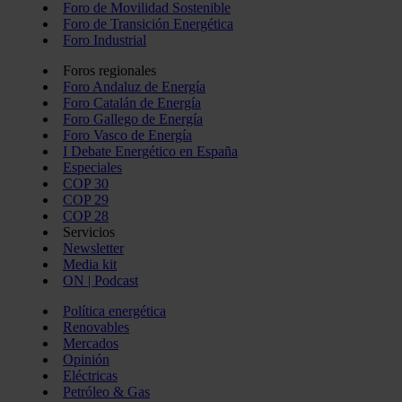
Foro de Movilidad Sostenible
Foro de Transición Energética
Foro Industrial
Foros regionales
Foro Andaluz de Energía
Foro Catalán de Energía
Foro Gallego de Energía
Foro Vasco de Energía
I Debate Energético en España
Especiales
COP 30
COP 29
COP 28
Servicios
Newsletter
Media kit
ON | Podcast
Política energética
Renovables
Mercados
Opinión
Eléctricas
Petróleo & Gas