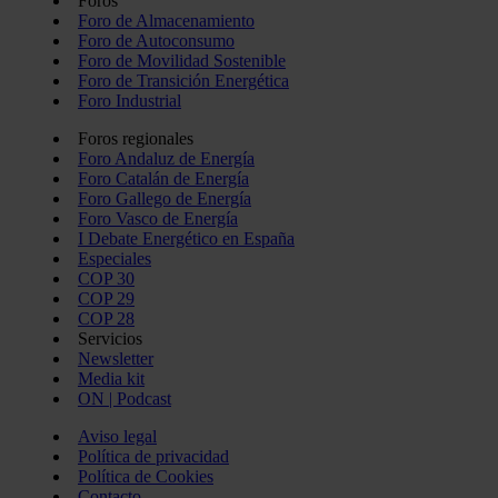
Foros
Foro de Almacenamiento
Foro de Autoconsumo
Foro de Movilidad Sostenible
Foro de Transición Energética
Foro Industrial
Foros regionales
Foro Andaluz de Energía
Foro Catalán de Energía
Foro Gallego de Energía
Foro Vasco de Energía
I Debate Energético en España
Especiales
COP 30
COP 29
COP 28
Servicios
Newsletter
Media kit
ON | Podcast
Aviso legal
Política de privacidad
Política de Cookies
Contacto