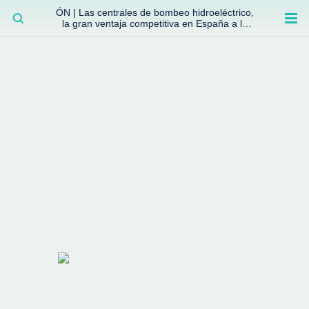
ÓN | Las centrales de bombeo hidroeléctrico,
BUSCAR
la gran ventaja competitiva en España a la
que no se ha prestado la atención suficiente