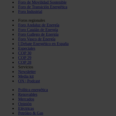
Foro de Movilidad Sostenible
Foro de Transición Energética
Foro Industrial
Foros regionales
Foro Andaluz de Energía
Foro Catalán de Energía
Foro Gallego de Energía
Foro Vasco de Energía
I Debate Energético en España
Especiales
COP 30
COP 29
COP 28
Servicios
Newsletter
Media kit
ON | Podcast
Política energética
Renovables
Mercados
Opinión
Eléctricas
Petróleo & Gas