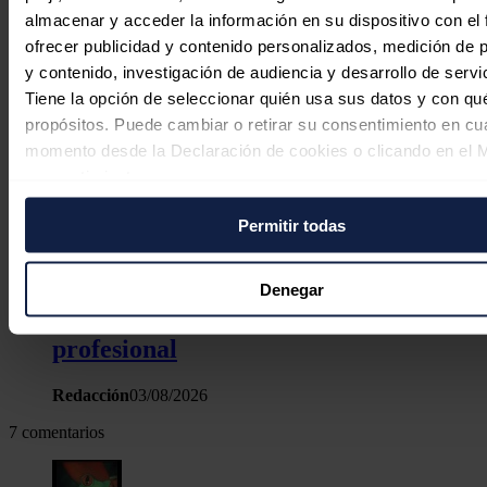
almacenar y acceder la información en su dispositivo con el 
ofrecer publicidad y contenido personalizados, medición de p
y contenido, investigación de audiencia y desarrollo de servi
Tiene la opción de seleccionar quién usa sus datos y con qu
propósitos. Puede cambiar o retirar su consentimiento en cu
momento desde la Declaración de cookies o clicando en el 
consentimiento.
Permitir todas
Si lo permite, también quisiéramos:
Galán (Iberdrola), Medalla de Oro de
Recopilar información sobre su ubicación geográfica
puede tener una precisión de varios metros
los Cursos de la Granda en
Denegar
Identificar su dispositivo analizándolo activamente p
reconocimiento a su trayectoria
características específicas (huellas digitales)
profesional
Obtenga más información sobre cómo se procesan sus dato
personales y establezca sus preferencias en la
sección de 
Redacción
03/08/2026
Puede cambiar o retirar su consentimiento en cualquier mo
7 comentarios
la Declaración de cookies.