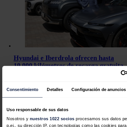
Hyundai e Iberdrola ofrecen hasta
10.000 kilómetros de recarga gratuita
con la compra de un vehículo
eléctrico
Consentimiento
Detalles
Configuración de anuncios
Redacción
04/08/2026
Uso responsable de sus datos
Nosotros y
nuestros 1022 socios
procesamos sus datos pe
p.ej., su dirección IP, con tecnologías como las cookies para