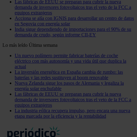
Las fábricas de EEUU se preparan para cubrir la nueva
demanda de inversores fotovoltaicos tras el veto de la FCC a
equipos extranjeros
Acciona se alía con IGNIS para desarrollar un centro de datos
en Segovia con energía solar
India sigue dependiendo de importaciones para el 90% de su
demanda de crudo, según informe CII-EY
Lo más leído
Última semana
Un nuevo polímero permite fabricar baterías de coche
eléctrico con más autonomía y una vida útil que duplica la
actual
La inversión energética en España cambia de rumbo: las
baterías y las redes sustituyen al boom renovable
Nueva Zelanda sigue los pasos de Alemania y legaliza la
energía solar enchufable
Las fábricas de EEUU se preparan para cubrir la nueva
demanda de inversores fotovoltaicos tras el veto de la FCC a
equipos extranjeros
La industria eólica recupera impulso, pero encara una nueva
etapa marcada por la eficiencia y la rentabilidad