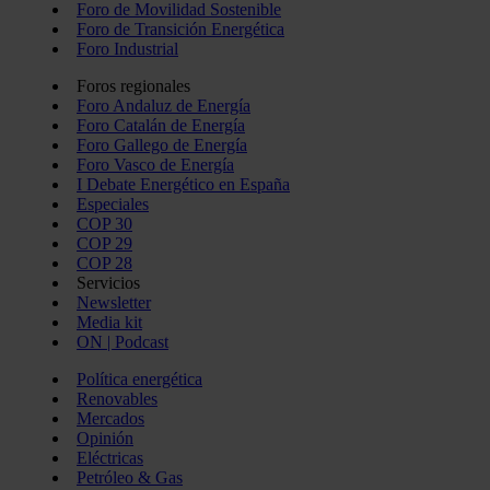
Foro de Movilidad Sostenible
Foro de Transición Energética
Foro Industrial
Foros regionales
Foro Andaluz de Energía
Foro Catalán de Energía
Foro Gallego de Energía
Foro Vasco de Energía
I Debate Energético en España
Especiales
COP 30
COP 29
COP 28
Servicios
Newsletter
Media kit
ON | Podcast
Política energética
Renovables
Mercados
Opinión
Eléctricas
Petróleo & Gas