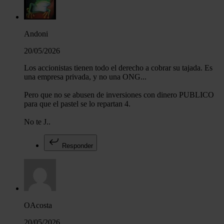
Las cookies de este sitio web se usan para personalizar el c
y los anuncios, ofrecer funciones de redes sociales y analiza
tráfico. Además, compartimos información sobre el uso que 
Andoni
sitio web con nuestros partners de redes sociales, publicida
20/05/2026
análisis web, quienes pueden combinarla con otra informació
haya proporcionado o que hayan recopilado a partir del uso 
Los accionistas tienen todo el derecho a cobrar su tajada. Es
hecho de sus servicios.
una empresa privada, y no una ONG...
Pero que no se abusen de inversiones con dinero PUBLICO
para que el pastel se lo repartan 4.
No te J..
Responder
OAcosta
20/05/2026