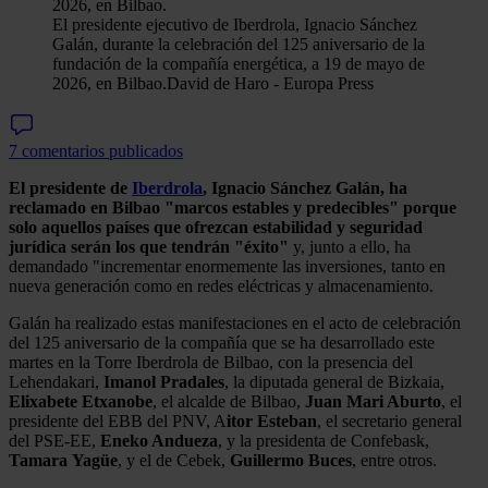
El presidente ejecutivo de Iberdrola, Ignacio Sánchez
Galán, durante la celebración del 125 aniversario de la
fundación de la compañía energética, a 19 de mayo de
2026, en Bilbao.
David de Haro - Europa Press
7 comentarios publicados
El presidente de
Iberdrola
, Ignacio Sánchez Galán, ha
reclamado en Bilbao "marcos estables y predecibles" porque
solo aquellos países que ofrezcan estabilidad y seguridad
jurídica serán los que tendrán "éxito"
y, junto a ello, ha
demandado "incrementar enormemente las inversiones, tanto en
nueva generación como en redes eléctricas y almacenamiento.
Galán ha realizado estas manifestaciones en el acto de celebración
del 125 aniversario de la compañía que se ha desarrollado este
martes en la Torre Iberdrola de Bilbao, con la presencia del
Lehendakari,
Imanol
Pradales
, la diputada general de Bizkaia,
Elixabete Etxanobe
, el alcalde de Bilbao,
Juan Mari Aburto
, el
presidente del EBB del PNV, A
itor Esteban
, el secretario general
del PSE-EE,
Eneko Andueza
, y la presidenta de Confebask,
Tamara
Yagüe
, y el de Cebek,
Guillermo
Buces
, entre otros.