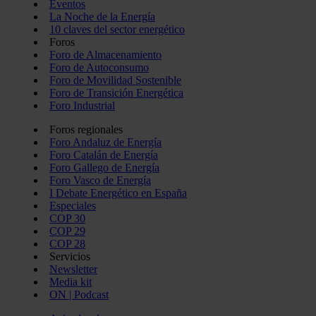
Eventos
La Noche de la Energía
10 claves del sector energético
Foros
Foro de Almacenamiento
Foro de Autoconsumo
Foro de Movilidad Sostenible
Foro de Transición Energética
Foro Industrial
Foros regionales
Foro Andaluz de Energía
Foro Catalán de Energía
Foro Gallego de Energía
Foro Vasco de Energía
I Debate Energético en España
Especiales
COP 30
COP 29
COP 28
Servicios
Newsletter
Media kit
ON | Podcast