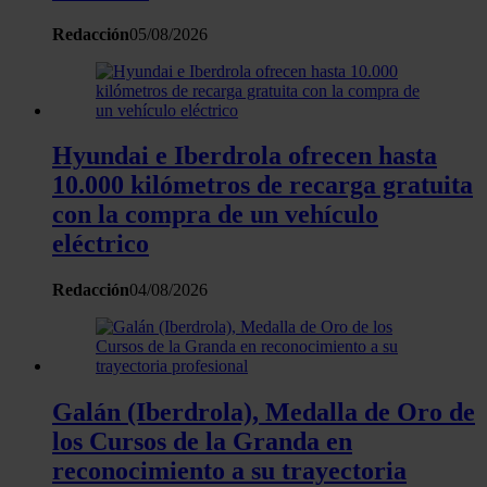
el contenido y los anuncios, ofrecer funciones de redes
Redacción
05/08/2026
sociales y analizar el tráfico. Además, compartimos
información sobre el uso que haga del sitio web con
nuestros partners de redes sociales, publicidad y análisis
web, quienes pueden combinarla con otra información
que les haya proporcionado o que hayan recopilado a
Hyundai e Iberdrola ofrecen hasta
partir del uso que haya hecho de sus servicios.
10.000 kilómetros de recarga gratuita
con la compra de un vehículo
eléctrico
Redacción
04/08/2026
Galán (Iberdrola), Medalla de Oro de
los Cursos de la Granda en
reconocimiento a su trayectoria