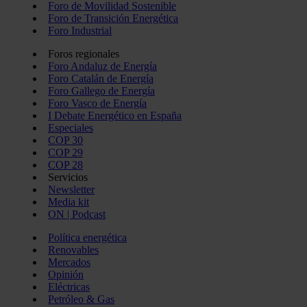
Foro de Movilidad Sostenible
Foro de Transición Energética
Foro Industrial
Foros regionales
Foro Andaluz de Energía
Foro Catalán de Energía
Foro Gallego de Energía
Foro Vasco de Energía
I Debate Energético en España
Especiales
COP 30
COP 29
COP 28
Servicios
Newsletter
Media kit
ON | Podcast
Política energética
Renovables
Mercados
Opinión
Eléctricas
Petróleo & Gas