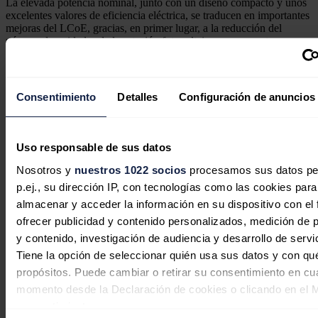
La elevada potencia nominal, junto con un diseño compacto y unos
excelentes valores de eficiencia eléctrica, se traducen en importantes
mejoras del LCoE, gracias, en primer lugar, a la reducción del
número de unidades de la estación fotovoltaica por proyecto y, por
tanto, al ahorro de costes logísticos, de construcción, de cableado de
continua, de puesta en servicio y de operación y mantenimiento. Por
otro lado, los valores más altos de eficiencia significan una mayor
producción de energía a nivel de planta fotovoltaica, contribuyendo
Consentimiento
Detalles
Configuración de anuncios
a una mayor reducción del LCoE del proyecto.
Noticias relacionadas
Uso responsable de sus datos
Nosotros y
nuestros 1022 socios
procesamos sus datos pe
p.ej., su dirección IP, con tecnologías como las cookies para
almacenar y acceder la información en su dispositivo con el 
ofrecer publicidad y contenido personalizados, medición de p
y contenido, investigación de audiencia y desarrollo de servi
Tiene la opción de seleccionar quién usa sus datos y con qu
propósitos. Puede cambiar o retirar su consentimiento en cu
momento desde la Declaración de cookies o clicando en el 
consentimiento.