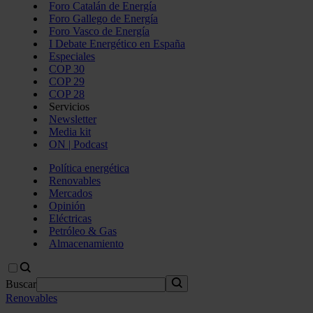
Foro Catalán de Energía
Foro Gallego de Energía
Foro Vasco de Energía
I Debate Energético en España
Especiales
COP 30
COP 29
COP 28
Servicios
Newsletter
Media kit
ON | Podcast
Política energética
Renovables
Mercados
Opinión
Eléctricas
Petróleo & Gas
Almacenamiento
Buscar
Renovables