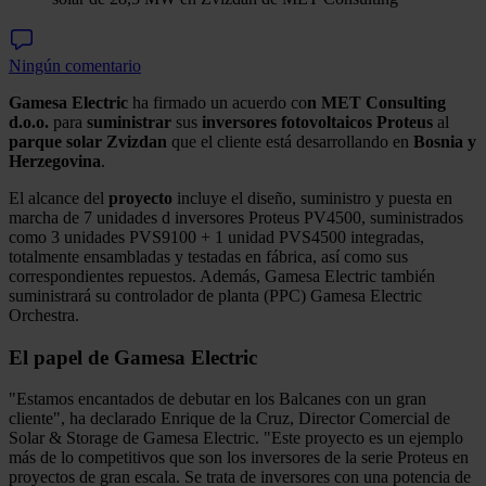
Ningún comentario
Gamesa
Electric
ha firmado un acuerdo co
n MET Consulting
d.o.o.
para
suministrar
sus
inversores
fotovoltaicos
Proteus
al
parque
solar
Zvizdan
que el cliente está desarrollando en
Bosnia y
Herzegovina
.
El alcance del
proyecto
incluye el diseño, suministro y puesta en
marcha de 7 unidades d inversores Proteus PV4500, suministrados
como 3 unidades PVS9100 + 1 unidad PVS4500 integradas,
totalmente ensambladas y testadas en fábrica, así como sus
correspondientes repuestos. Además, Gamesa Electric también
suministrará su controlador de planta (PPC) Gamesa Electric
Orchestra.
El papel de Gamesa Electric
"Estamos encantados de debutar en los Balcanes con un gran
cliente", ha declarado Enrique de la Cruz, Director Comercial de
Solar & Storage de Gamesa Electric. "Este proyecto es un ejemplo
más de lo competitivos que son los inversores de la serie Proteus en
proyectos de gran escala. Se trata de inversores con una potencia de