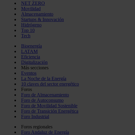
NET ZERO
Movilidad
Almacenamiento
Startups & Innovación
Hidrógeno
Top 10
Tech
Bioenergía
LATAM
Eficiencia
Digitalización
Más secciones
Eventos
La Noche de la Energía
10 claves del sector energético
Foros
Foro de Almacenamiento
Foro de Autoconsumo
Foro de Movilidad Sostenible
Foro de Transición Energética
Foro Industrial
Foros regionales
Foro Andaluz de Energía