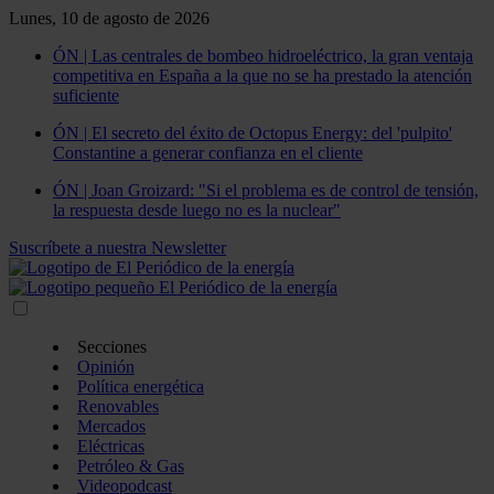
Lunes, 10 de agosto de 2026
ÓN | Las centrales de bombeo hidroeléctrico, la gran ventaja
competitiva en España a la que no se ha prestado la atención
suficiente
ÓN | El secreto del éxito de Octopus Energy: del 'pulpito'
Constantine a generar confianza en el cliente
ÓN | Joan Groizard: "Si el problema es de control de tensión,
la respuesta desde luego no es la nuclear"
Suscríbete a nuestra Newsletter
Secciones
Opinión
Política energética
Renovables
Mercados
Eléctricas
Petróleo & Gas
Videopodcast