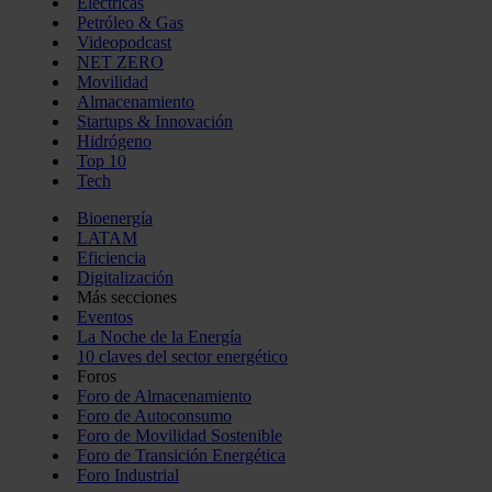
Eléctricas
Petróleo & Gas
Videopodcast
NET ZERO
Movilidad
Almacenamiento
Startups & Innovación
Hidrógeno
Top 10
Tech
Bioenergía
LATAM
Eficiencia
Digitalización
Más secciones
Eventos
La Noche de la Energía
10 claves del sector energético
Foros
Foro de Almacenamiento
Foro de Autoconsumo
Foro de Movilidad Sostenible
Foro de Transición Energética
Foro Industrial