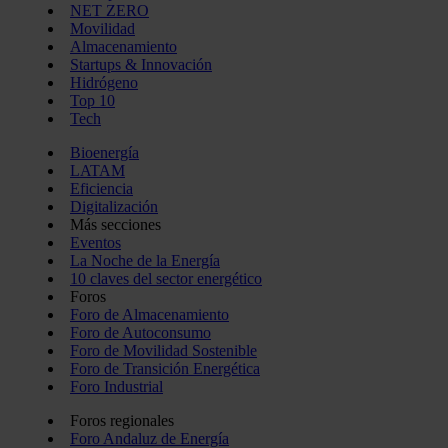
NET ZERO
Movilidad
Almacenamiento
Startups & Innovación
Hidrógeno
Top 10
Tech
Bioenergía
LATAM
Eficiencia
Digitalización
Más secciones
Eventos
La Noche de la Energía
10 claves del sector energético
Foros
Foro de Almacenamiento
Foro de Autoconsumo
Foro de Movilidad Sostenible
Foro de Transición Energética
Foro Industrial
Foros regionales
Foro Andaluz de Energía