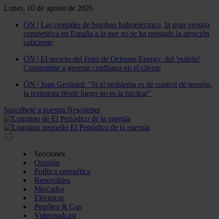
Lunes, 10 de agosto de 2026
ÓN | Las centrales de bombeo hidroeléctrico, la gran ventaja
competitiva en España a la que no se ha prestado la atención
suficiente
ÓN | El secreto del éxito de Octopus Energy: del 'pulpito'
Constantine a generar confianza en el cliente
ÓN | Joan Groizard: "Si el problema es de control de tensión,
la respuesta desde luego no es la nuclear"
Suscríbete a nuestra Newsletter
Secciones
Opinión
Política energética
Renovables
Mercados
Eléctricas
Petróleo & Gas
Videopodcast