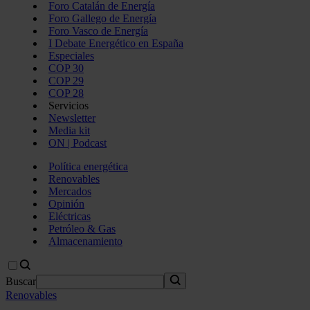
Foro Catalán de Energía
Foro Gallego de Energía
Foro Vasco de Energía
I Debate Energético en España
Especiales
COP 30
COP 29
COP 28
Servicios
Newsletter
Media kit
ON | Podcast
Política energética
Renovables
Mercados
Opinión
Eléctricas
Petróleo & Gas
Almacenamiento
Buscar
Renovables