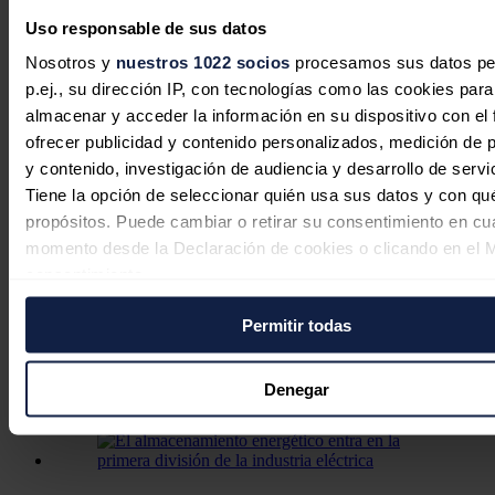
Uso responsable de sus datos
Nosotros y
nuestros 1022 socios
procesamos sus datos pe
Dacia y Ford paran su producción en
p.ej., su dirección IP, con tecnologías como las cookies para
Rumanía por escasez de electricidad
almacenar y acceder la información en su dispositivo con el 
debido a la sequía
ofrecer publicidad y contenido personalizados, medición de p
y contenido, investigación de audiencia y desarrollo de servi
Redacción
03/08/2026
Tiene la opción de seleccionar quién usa sus datos y con qu
propósitos. Puede cambiar o retirar su consentimiento en cu
momento desde la Declaración de cookies o clicando en el 
consentimiento.
EDP invita a conocer en la FIDMA el
presente y futuro de la energía en
Permitir todas
Si lo permite, también quisiéramos:
Asturias
Recopilar información sobre su ubicación geográfica
puede tener una precisión de varios metros
Denegar
Redacción
31/07/2026
Identificar su dispositivo analizándolo activamente p
características específicas (huellas digitales)
Obtenga más información sobre cómo se procesan sus dato
personales y establezca sus preferencias en la
sección de 