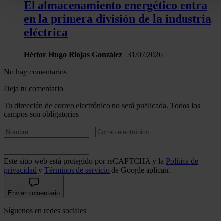
El almacenamiento energético entra
Puede cambiar o retirar su consentimiento en cualquier mo
en la primera división de la industria
la Declaración de cookies.
eléctrica
Las cookies de este sitio web se usan para personalizar el c
Héctor Hugo Riojas González
31/07/2026
y los anuncios, ofrecer funciones de redes sociales y analiza
tráfico. Además, compartimos información sobre el uso que 
No hay comentarios
sitio web con nuestros partners de redes sociales, publicida
Deja tu comentario
análisis web, quienes pueden combinarla con otra informació
Tu dirección de correo electrónico no será publicada. Todos los
haya proporcionado o que hayan recopilado a partir del uso 
campos son obligatorios
hecho de sus servicios.
Este sitio web está protegido por reCAPTCHA y la
Política de
privacidad
y
Términos de servicio
de Google aplican.
Enviar comentario
Síguenos en redes sociales