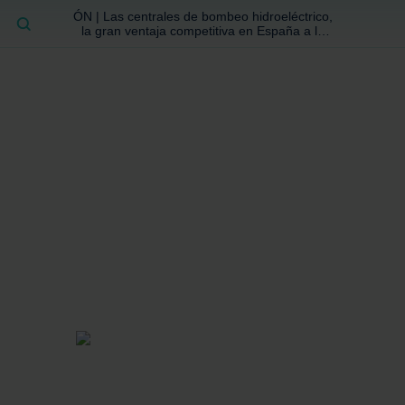
ÓN | Las centrales de bombeo hidroeléctrico,
BUSCAR
la gran ventaja competitiva en España a la
que no se ha prestado la atención suficiente