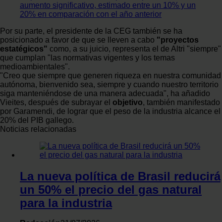
aumento significativo, estimado entre un 10% y un
y los anuncios, ofrecer funciones de redes sociales y analiza
20% en comparación con el año anterior
tráfico. Además, compartimos información sobre el uso que 
sitio web con nuestros partners de redes sociales, publicida
Por su parte, el presidente de la CEG también se ha
posicionado a favor de que se lleven a cabo
"proyectos
análisis web, quienes pueden combinarla con otra informaci
estatégicos"
como, a su juicio, representa el de Altri "siempre"
les haya proporcionado o que hayan recopilado a partir del 
que cumplan "las normativas vigentes y los temas
haya hecho de sus servicios.
medioambientales".
"Creo que siempre que generen riqueza en nuestra comunidad
autónoma, bienvenido sea, siempre y cuando nuestro territorio
siga manteniéndose de una manera adecuada", ha añadido
Vieites, después de subrayar el
objetivo
, también manifestado
por Garamendi, de lograr que el peso de la industria alcance el
20% del PIB gallego.
Noticias relacionadas
La nueva política de Brasil reducirá
un 50% el precio del gas natural
para la industria