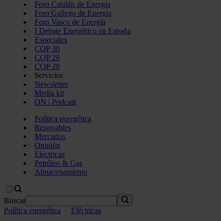
Foro Catalán de Energía
Foro Gallego de Energía
Foro Vasco de Energía
I Debate Energético en España
Especiales
COP 30
COP 29
COP 28
Servicios
Newsletter
Media kit
ON | Podcast
Política energética
Renovables
Mercados
Opinión
Eléctricas
Petróleo & Gas
Almacenamiento
Buscar
Política energética
·
Eléctricas