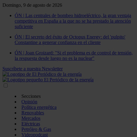
Domingo, 9 de agosto de 2026
ÓN | Las centrales de bombeo hidroeléctrico, la gran ventaja
competitiva en España a la que no se ha prestado la atención
suficiente
ÓN | El secreto del éxito de Octopus Energy: del 'pulpito'
Constantine a generar confianza en el cliente
ÓN | Joan Groizard: "Si el problema es de control de tensión,
la respuesta desde luego no es la nuclear"
Suscríbete a nuestra Newsletter
Secciones
Opinión
Política energética
Renovables
Mercados
Eléctricas
Petróleo & Gas
Videopodcast