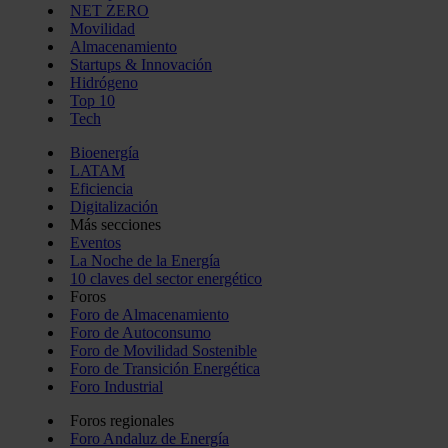
NET ZERO
Movilidad
Almacenamiento
Startups & Innovación
Hidrógeno
Top 10
Tech
Bioenergía
LATAM
Eficiencia
Digitalización
Más secciones
Eventos
La Noche de la Energía
10 claves del sector energético
Foros
Foro de Almacenamiento
Foro de Autoconsumo
Foro de Movilidad Sostenible
Foro de Transición Energética
Foro Industrial
Foros regionales
Foro Andaluz de Energía