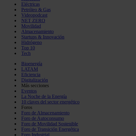
Eléctricas
Petróleo & Gas
Videopodcast
NET ZERO
Movilidad
Almacenamiento
Startups & Innovación
Hidrógeno
Top 10
Tech
Bioenergía
LATAM
Eficiencia
Digitalización
Más secciones
Eventos
La Noche de la Energía
10 claves del sector energético
Foros
Foro de Almacenamiento
Foro de Autoconsumo
Foro de Movilidad Sostenible
Foro de Transición Energética
Foro Industrial