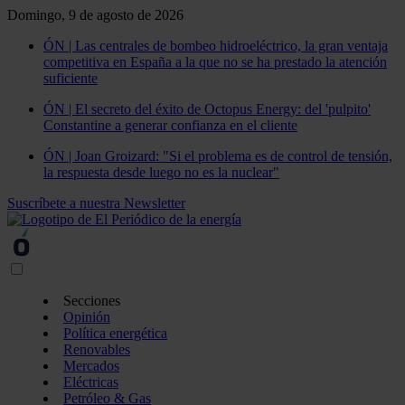
Domingo, 9 de agosto de 2026
ÓN | Las centrales de bombeo hidroeléctrico, la gran ventaja
competitiva en España a la que no se ha prestado la atención
suficiente
ÓN | El secreto del éxito de Octopus Energy: del 'pulpito'
Constantine a generar confianza en el cliente
ÓN | Joan Groizard: "Si el problema es de control de tensión,
la respuesta desde luego no es la nuclear"
Suscríbete a nuestra Newsletter
Secciones
Opinión
Política energética
Renovables
Mercados
Eléctricas
Petróleo & Gas