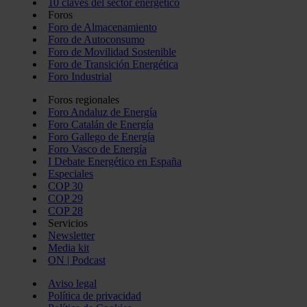
10 claves del sector energético
Foros
Foro de Almacenamiento
Foro de Autoconsumo
Foro de Movilidad Sostenible
Foro de Transición Energética
Foro Industrial
Foros regionales
Foro Andaluz de Energía
Foro Catalán de Energía
Foro Gallego de Energía
Foro Vasco de Energía
I Debate Energético en España
Especiales
COP 30
COP 29
COP 28
Servicios
Newsletter
Media kit
ON | Podcast
Aviso legal
Política de privacidad