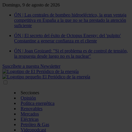
Domingo, 9 de agosto de 2026
ÓN | Las centrales de bombeo hidroeléctrico, la gran ventaja
competitiva en España a la que no se ha prestado la atención
suficiente
ÓN | El secreto del éxito de Octopus Energy: del 'pulpito'
Constantine a generar confianza en el cliente
ÓN | Joan Groizard: "Si el problema es de control de tensión,
la respuesta desde luego no es la nuclear"
Suscríbete a nuestra Newsletter
Secciones
Opinión
Política energética
Renovables
Mercados
Eléctricas
Petróleo & Gas
Videopodcast