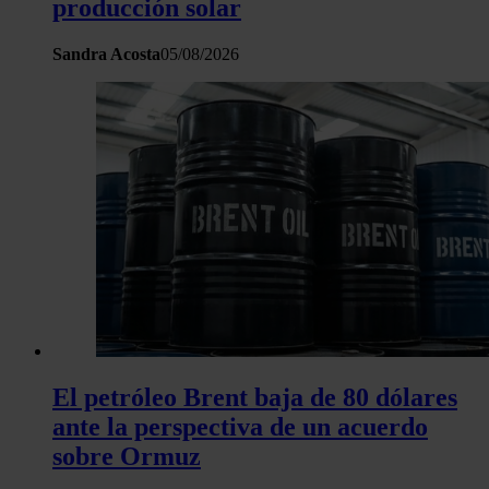
producción solar
y los anuncios, ofrecer funciones de redes sociales y analiza
tráfico. Además, compartimos información sobre el uso que 
Sandra Acosta
05/08/2026
sitio web con nuestros partners de redes sociales, publicida
análisis web, quienes pueden combinarla con otra informació
haya proporcionado o que hayan recopilado a partir del uso 
hecho de sus servicios.
El petróleo Brent baja de 80 dólares
ante la perspectiva de un acuerdo
sobre Ormuz