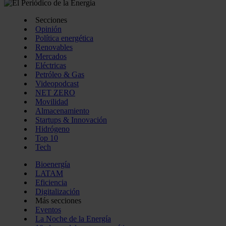
Secciones
Opinión
Política energética
Renovables
Mercados
Eléctricas
Petróleo & Gas
Videopodcast
NET ZERO
Movilidad
Almacenamiento
Startups & Innovación
Hidrógeno
Top 10
Tech
Bioenergía
LATAM
Eficiencia
Digitalización
Más secciones
Eventos
La Noche de la Energía