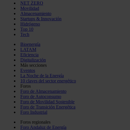
NET ZERO
Movilidad
Almacenamiento
Startups & Innovación
Hidrógeno
Top 10
Tech
Bioenergía
LATAM
Eficiencia
Digitalización
Más secciones
Eventos
La Noche de la Energía
10 claves del sector energético
Foros
Foro de Almacenamiento
Foro de Autoconsumo
Foro de Movilidad Sostenible
Foro de Transición Energética
Foro Industrial
Foros regionales
Foro Andaluz de Energía