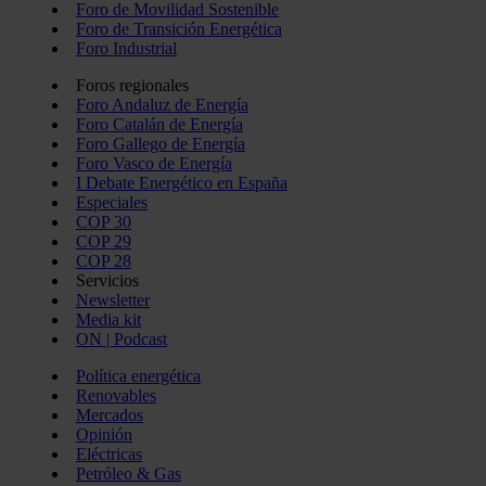
Foro de Movilidad Sostenible
Foro de Transición Energética
Foro Industrial
Foros regionales
Foro Andaluz de Energía
Foro Catalán de Energía
Foro Gallego de Energía
Foro Vasco de Energía
I Debate Energético en España
Especiales
COP 30
COP 29
COP 28
Servicios
Newsletter
Media kit
ON | Podcast
Política energética
Renovables
Mercados
Opinión
Eléctricas
Petróleo & Gas