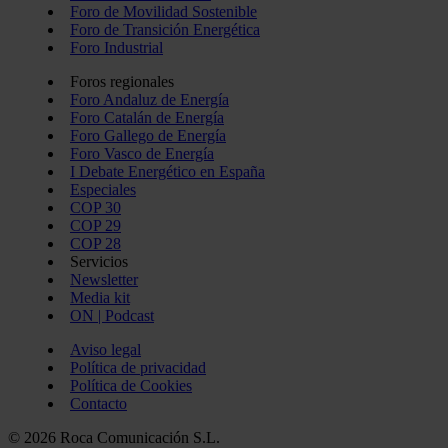
Foro de Movilidad Sostenible
Foro de Transición Energética
Foro Industrial
Foros regionales
Foro Andaluz de Energía
Foro Catalán de Energía
Foro Gallego de Energía
Foro Vasco de Energía
I Debate Energético en España
Especiales
COP 30
COP 29
COP 28
Servicios
Newsletter
Media kit
ON | Podcast
Aviso legal
Política de privacidad
Política de Cookies
Contacto
© 2026 Roca Comunicación S.L.