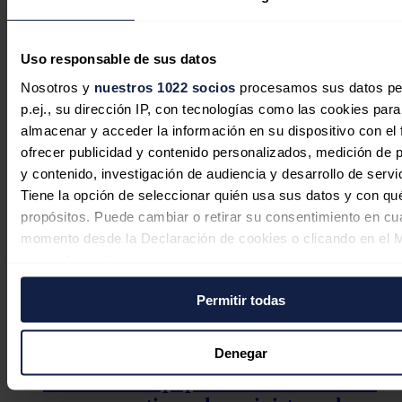
por parte de Occidente a buscar nuevos clientes, especialmente
China
y
India
, y ha lanzado proyectos para incrementar el
abastecimiento de gas a los usuarios rusos a lo largo de todo el país.
Uso responsable de sus datos
Noticias relacionadas
Nosotros y
nuestros 1022 socios
procesamos sus datos pe
p.ej., su dirección IP, con tecnologías como las cookies para
almacenar y acceder la información en su dispositivo con el 
ofrecer publicidad y contenido personalizados, medición de p
Cox se adjudica un contrato de
y contenido, investigación de audiencia y desarrollo de servi
suministro de energía eólica a 20 años
Tiene la opción de seleccionar quién usa sus datos y con qu
en Panamá por más de 350 millones
propósitos. Puede cambiar o retirar su consentimiento en cu
momento desde la Declaración de cookies o clicando en el 
de dólares
consentimiento.
Redacción
31/07/2026
Permitir todas
Si lo permite, también quisiéramos:
Recopilar información sobre su ubicación geográfica
puede tener una precisión de varios metros
Denegar
Identificar su dispositivo analizándolo activamente p
EY avisa del papel clave del bombeo
características específicas (huellas digitales)