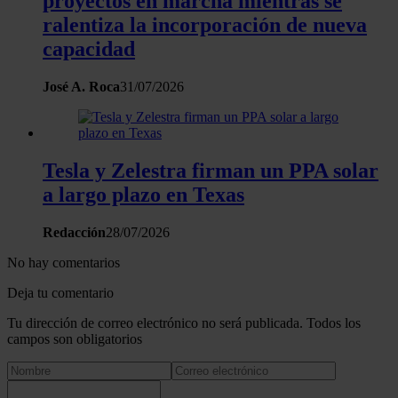
proyectos en marcha mientras se
uso que haga del sitio web con nuestros partners de redes
ralentiza la incorporación de nueva
sociales, publicidad y análisis web, quienes pueden combina
capacidad
con otra información que les haya proporcionado o que haya
recopilado a partir del uso que haya hecho de sus servicios.
José A. Roca
31/07/2026
Tesla y Zelestra firman un PPA solar
a largo plazo en Texas
Redacción
28/07/2026
No hay comentarios
Deja tu comentario
Tu dirección de correo electrónico no será publicada. Todos los
campos son obligatorios