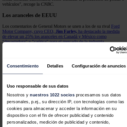
vehículos", recoge la
CNBC
.
Los aranceles de EEUU
Los comentarios de General Motors se unen a los de su rival
Ford
Motor Company, cuyo CEO,
Jim Farley,
ha destacado la medida
de elevar un 25% los aranceles en Canadá y México como
"devastadora" y "caótica" para el mercado de la industria
automovilística.
Tanto GM como Ford contribuyeron, según
CNBC
, con un millón
de dólares cada una, junto con vehículos, a la investidura de Trump.
Consentimiento
Detalles
Configuración de anuncios
Los ejecutivos de ambas empresas también han confirmado que han
hablado con Trump sobre la industria automotriz.
Noticias relacionadas
Uso responsable de sus datos
Nosotros y
nuestros 1022 socios
procesamos sus datos
personales, p.ej., su dirección IP, con tecnologías como las
cookies para almacenar y acceder la información en su
Las fábricas de EEUU se preparan
dispositivo con el fin de ofrecer publicidad y contenido
para cubrir la nueva demanda de
personalizados, medición de publicidad y contenido,