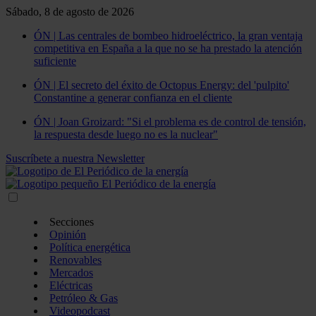
Sábado, 8 de agosto de 2026
ÓN | Las centrales de bombeo hidroeléctrico, la gran ventaja
competitiva en España a la que no se ha prestado la atención
suficiente
ÓN | El secreto del éxito de Octopus Energy: del 'pulpito'
Constantine a generar confianza en el cliente
ÓN | Joan Groizard: "Si el problema es de control de tensión,
la respuesta desde luego no es la nuclear"
Suscríbete a nuestra Newsletter
Secciones
Opinión
Política energética
Renovables
Mercados
Eléctricas
Petróleo & Gas
Videopodcast