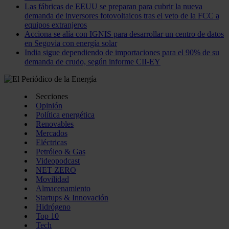
Las fábricas de EEUU se preparan para cubrir la nueva
demanda de inversores fotovoltaicos tras el veto de la FCC a
equipos extranjeros
Acciona se alía con IGNIS para desarrollar un centro de datos
en Segovia con energía solar
India sigue dependiendo de importaciones para el 90% de su
demanda de crudo, según informe CII-EY
Secciones
Opinión
Política energética
Renovables
Mercados
Eléctricas
Petróleo & Gas
Videopodcast
NET ZERO
Movilidad
Almacenamiento
Startups & Innovación
Hidrógeno
Top 10
Tech