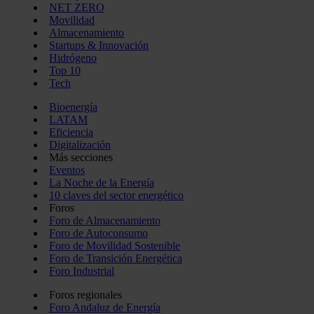
NET ZERO
Movilidad
Almacenamiento
Startups & Innovación
Hidrógeno
Top 10
Tech
Bioenergía
LATAM
Eficiencia
Digitalización
Más secciones
Eventos
La Noche de la Energía
10 claves del sector energético
Foros
Foro de Almacenamiento
Foro de Autoconsumo
Foro de Movilidad Sostenible
Foro de Transición Energética
Foro Industrial
Foros regionales
Foro Andaluz de Energía