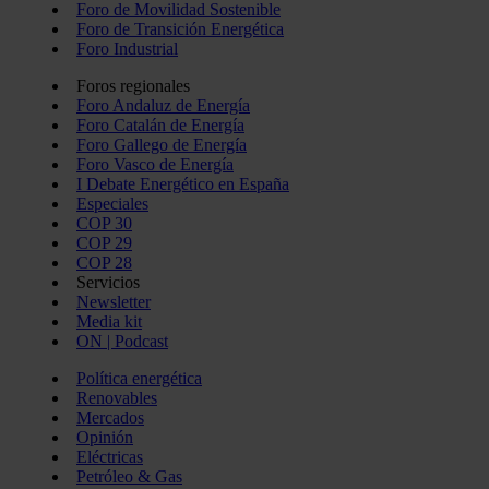
Foro de Movilidad Sostenible
Foro de Transición Energética
Foro Industrial
Foros regionales
Foro Andaluz de Energía
Foro Catalán de Energía
Foro Gallego de Energía
Foro Vasco de Energía
I Debate Energético en España
Especiales
COP 30
COP 29
COP 28
Servicios
Newsletter
Media kit
ON | Podcast
Política energética
Renovables
Mercados
Opinión
Eléctricas
Petróleo & Gas