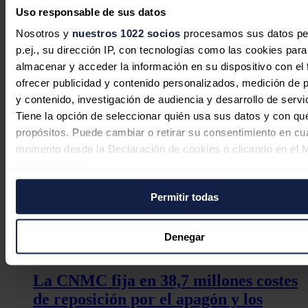
Uso responsable de sus datos
empresas privadas bajo su modelo
'Anfitrión'
Nosotros y
nuestros 1022 socios
procesamos sus datos pe
p.ej., su dirección IP, con tecnologías como las cookies para
Redacción
03/08/2026
almacenar y acceder la información en su dispositivo con el 
ofrecer publicidad y contenido personalizados, medición de p
y contenido, investigación de audiencia y desarrollo de servi
Tiene la opción de seleccionar quién usa sus datos y con qu
propósitos. Puede cambiar o retirar su consentimiento en cu
momento desde la Declaración de cookies o clicando en el 
consentimiento.
Permitir todas
Si lo permite, también quisiéramos:
Recopilar información sobre su ubicación geográfica
puede tener una precisión de varios metros
Denegar
Identificar su dispositivo analizándolo activamente p
características específicas (huellas digitales)
La CNMC fija en 38,7 millones costes
Obtenga más información sobre cómo se procesan sus dato
de reposición por el apagón y los
personales y establezca sus preferencias en la
sección de 