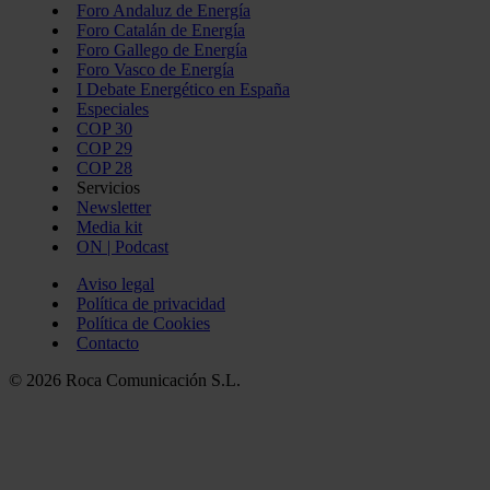
Foro Andaluz de Energía
Foro Catalán de Energía
Foro Gallego de Energía
Foro Vasco de Energía
I Debate Energético en España
Especiales
COP 30
COP 29
COP 28
Servicios
Newsletter
Media kit
ON | Podcast
Aviso legal
Política de privacidad
Política de Cookies
Contacto
© 2026 Roca Comunicación S.L.