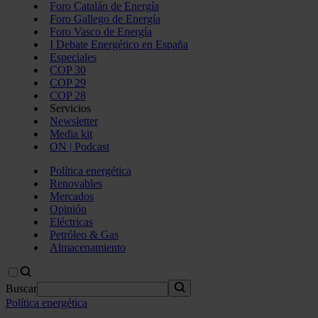
Foro Catalán de Energía
Foro Gallego de Energía
Foro Vasco de Energía
I Debate Energético en España
Especiales
COP 30
COP 29
COP 28
Servicios
Newsletter
Media kit
ON | Podcast
Política energética
Renovables
Mercados
Opinión
Eléctricas
Petróleo & Gas
Almacenamiento
Buscar
Política energética