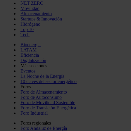
NET ZERO
Movilidad
Almacenamiento
Startups & Innovación
Hidrógeno
Top 10
Tech
Bioenergía
LATAM
Eficiencia
Digitalización
Más secciones
Eventos
La Noche de la Energía
10 claves del sector energético
Foros
Foro de Almacenamiento
Foro de Autoconsumo
Foro de Movilidad Sostenible
Foro de Transición Energética
Foro Industrial
Foros regionales
Foro Andaluz de Energía