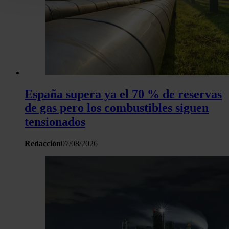
Puede cambiar o retirar su consentimiento en cualquier mo
la Declaración de cookies.
Las cookies de este sitio web se usan para personalizar el c
y los anuncios, ofrecer funciones de redes sociales y analiza
tráfico. Además, compartimos información sobre el uso que 
sitio web con nuestros partners de redes sociales, publicida
análisis web, quienes pueden combinarla con otra informació
España supera ya el 70 % de reservas
haya proporcionado o que hayan recopilado a partir del uso 
de gas pero los combustibles siguen
hecho de sus servicios.
tensionados
Redacción
07/08/2026