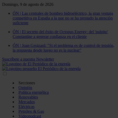
Domingo, 9 de agosto de 2026
ÓN | Las centrales de bombeo hidroeléctrico, la gran ventaja
competitiva en España a la que no se ha prestado la atención
suficiente
ÓN | El secreto del éxito de Octopus Energy: del 'pulpito'
Constantine a generar confianza en el cliente
ÓN | Joan Groizard: "Si el problema es de control de tensión,
la respuesta desde luego no es la nuclear"
Suscríbete a nuestra Newsletter
Secciones
Opinión
Política energética
Renovables
Mercados
Eléctricas
Petróleo & Gas
Videopodcast