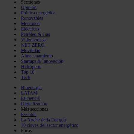
Secciones
Opinión
Política energética
Renovables
Mercados
Eléctricas
Petróleo & Gas
Videopodcast
NET ZERO
Movilidad
Almacenamiento
Startups & Innovación
Hidrógeno
Top 10
Tech
Bioenergía
LATAM
Eficiencia
Digitalización
Más secciones
Eventos
La Noche de la Energía
10 claves del sector energético
Foros