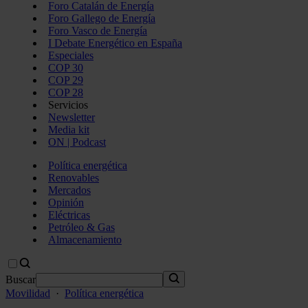
Foro Catalán de Energía
Foro Gallego de Energía
Foro Vasco de Energía
I Debate Energético en España
Especiales
COP 30
COP 29
COP 28
Servicios
Newsletter
Media kit
ON | Podcast
Política energética
Renovables
Mercados
Opinión
Eléctricas
Petróleo & Gas
Almacenamiento
Buscar
Movilidad
·
Política energética