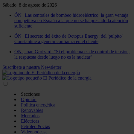
Sábado, 8 de agosto de 2026
ÓN | Las centrales de bombeo hidroeléctrico, la gran ventaja
competitiva en España a la que no se ha prestado la atención
suficiente
ÓN | El secreto del éxito de Octopus Energy: del 'pulpito'
Constantine a generar confianza en el cliente
ÓN | Joan Groizard: "Si el problema es de control de tensión,
la respuesta desde luego no es la nuclear"
Suscríbete a nuestra Newsletter
Secciones
Opinión
Política energética
Renovables
Mercados
Eléctricas
Petróleo & Gas
Videopodcast