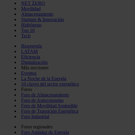
NET ZERO
Movilidad
Almacenamiento
Startups & Innovación
Hidrógeno
Top 10
Tech
Bioenergía
LATAM
Eficiencia
Digitalización
Más secciones
Eventos
La Noche de la Energía
10 claves del sector energético
Foros
Foro de Almacenamiento
Foro de Autoconsumo
Foro de Movilidad Sostenible
Foro de Transición Energética
Foro Industrial
Foros regionales
Foro Andaluz de Energía