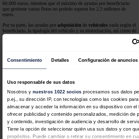
60.000 euros, mientras que el máximo de ayudas por beneficiario
que gestione varias flotas no podrán superar los 2,5 millones de
euros.
Por su parte, las ayudas por
adquisición
de
vehículos
varía según el
beneficiario, la tipología del vehículo y su motorización, así como de
achatarrar otro coche. Para las otras actuaciones, la intensidad de la
ayuda será del 40% de los costes subvencionables, pudiendo
ampliarse en 10 puntos porcentuales en caso de ayudas a medianas
empresas y en 20 puntos si van destinadas a micro o pequeñas
empresas.
Consentimiento
Detalles
Configuración de anuncios
Noticias relacionadas
Uso responsable de sus datos
Nosotros y
nuestros 1022 socios
procesamos sus datos pe
p.ej., su dirección IP, con tecnologías como las cookies para
El Gobierno rescata con 274 millones
almacenar y acceder la información en su dispositivo con el 
cuatro proyectos de hidrógeno verde
ofrecer publicidad y contenido personalizados, medición de p
descartados por Bruselas
y contenido, investigación de audiencia y desarrollo de servi
Tiene la opción de seleccionar quién usa sus datos y con qu
Redacción
06/08/2026
propósitos. Puede cambiar o retirar su consentimiento en cu