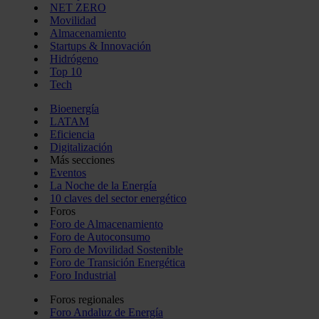
NET ZERO
Movilidad
Almacenamiento
Startups & Innovación
Hidrógeno
Top 10
Tech
Bioenergía
LATAM
Eficiencia
Digitalización
Más secciones
Eventos
La Noche de la Energía
10 claves del sector energético
Foros
Foro de Almacenamiento
Foro de Autoconsumo
Foro de Movilidad Sostenible
Foro de Transición Energética
Foro Industrial
Foros regionales
Foro Andaluz de Energía