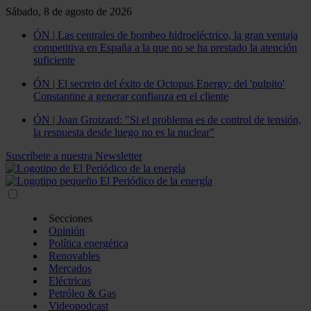
Sábado, 8 de agosto de 2026
ÓN | Las centrales de bombeo hidroeléctrico, la gran ventaja
competitiva en España a la que no se ha prestado la atención
suficiente
ÓN | El secreto del éxito de Octopus Energy: del 'pulpito'
Constantine a generar confianza en el cliente
ÓN | Joan Groizard: "Si el problema es de control de tensión,
la respuesta desde luego no es la nuclear"
Suscríbete a nuestra Newsletter
Secciones
Opinión
Política energética
Renovables
Mercados
Eléctricas
Petróleo & Gas
Videopodcast