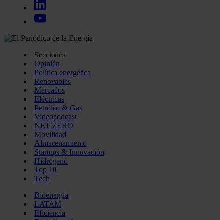
Secciones
Opinión
Política energética
Renovables
Mercados
Eléctricas
Petróleo & Gas
Videopodcast
NET ZERO
Movilidad
Almacenamiento
Startups & Innovación
Hidrógeno
Top 10
Tech
Bioenergía
LATAM
Eficiencia