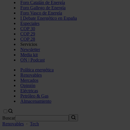
Foro Catalán de Energía
Foro Gallego de Energía
Foro Vasco de Energía
I Debate Energético en España
Especiales
COP 30
COP 29
COP 28
Servicios
Newsletter
Media kit
ON | Podcast
Política energética
Renovables
Mercados
Opinión
Eléctricas
Petróleo & Gas
Almacenamiento
Buscar
Renovables
·
Tech