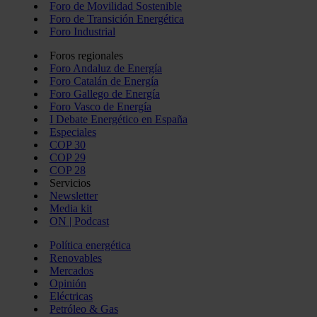
Foro de Movilidad Sostenible
Foro de Transición Energética
Foro Industrial
Foros regionales
Foro Andaluz de Energía
Foro Catalán de Energía
Foro Gallego de Energía
Foro Vasco de Energía
I Debate Energético en España
Especiales
COP 30
COP 29
COP 28
Servicios
Newsletter
Media kit
ON | Podcast
Política energética
Renovables
Mercados
Opinión
Eléctricas
Petróleo & Gas