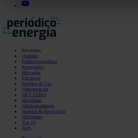
Las cookies de este sitio web se usan para personalizar el c
funciones de redes sociales y analizar el tráfico. Además, 
uso que haga del sitio web con nuestros partners de redes so
quienes pueden combinarla con otra información que les ha
recopilado a partir del uso que haya hecho de sus servicios.
Secciones
Opinión
Política energética
Renovables
Mercados
Eléctricas
Petróleo & Gas
Videopodcast
NET ZERO
Movilidad
Almacenamiento
Startups & Innovación
Hidrógeno
Top 10
Tech