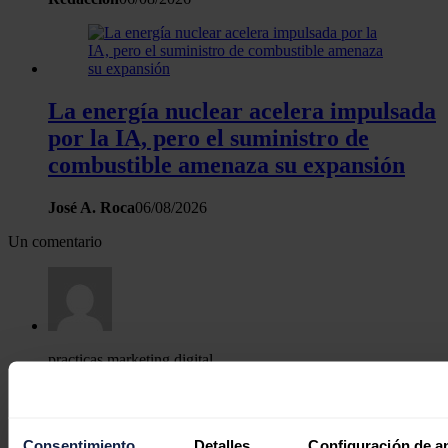
La energía nuclear acelera impulsada
por la IA, pero el suministro de
combustible amenaza su expansión
José A. Roca
06/08/2026
Un comentario
practicas marketing digital
27/04/2019
Me ha encantado!, gran aporte.
Consentimiento
Detalles
Configuración de a