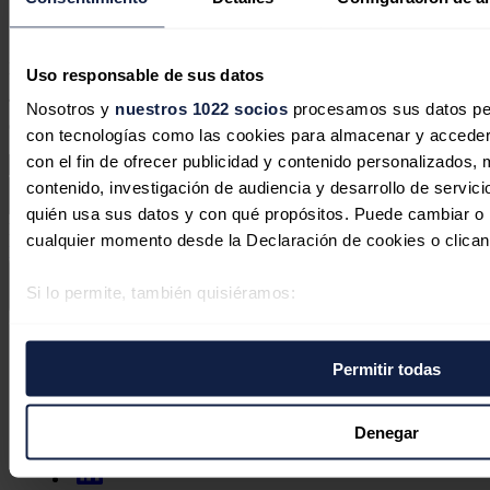
Responder
Deja tu comentario
Uso responsable de sus datos
Tu dirección de correo electrónico no será publicada. Todos los
Nosotros y
nuestros 1022 socios
procesamos sus datos pers
campos son obligatorios
con tecnologías como las cookies para almacenar y acceder 
con el fin de ofrecer publicidad y contenido personalizados, 
contenido, investigación de audiencia y desarrollo de servici
quién usa sus datos y con qué propósitos. Puede cambiar o r
Este sitio web está protegido por reCAPTCHA y la
Política de
cualquier momento desde la Declaración de cookies o clican
privacidad
y
Términos de servicio
de Google aplican.
Si lo permite, también quisiéramos:
Enviar comentario
Recopilar información sobre su ubicación geográfica 
Síguenos en redes sociales
varios metros
Permitir todas
Identificar su dispositivo analizándolo activamente p
específicas (huellas digitales)
Obtenga más información sobre cómo se procesan sus datos
Denegar
preferencias en la
sección de datos
. Puede cambiar o retira
momento en la Declaración de cookies.