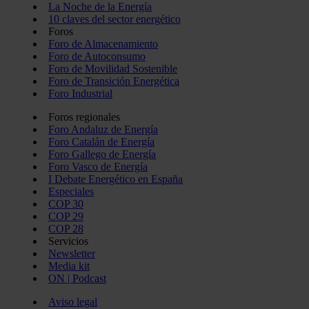
La Noche de la Energía
10 claves del sector energético
Foros
Foro de Almacenamiento
Foro de Autoconsumo
Foro de Movilidad Sostenible
Foro de Transición Energética
Foro Industrial
Foros regionales
Foro Andaluz de Energía
Foro Catalán de Energía
Foro Gallego de Energía
Foro Vasco de Energía
I Debate Energético en España
Especiales
COP 30
COP 29
COP 28
Servicios
Newsletter
Media kit
ON | Podcast
Aviso legal