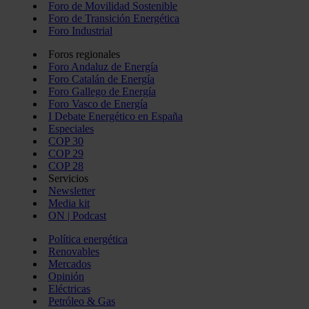
Foro de Movilidad Sostenible
Foro de Transición Energética
Foro Industrial
Foros regionales
Foro Andaluz de Energía
Foro Catalán de Energía
Foro Gallego de Energía
Foro Vasco de Energía
I Debate Energético en España
Especiales
COP 30
COP 29
COP 28
Servicios
Newsletter
Media kit
ON | Podcast
Política energética
Renovables
Mercados
Opinión
Eléctricas
Petróleo & Gas