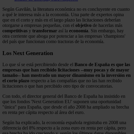
Según Gavilán, la literatura económica no es concluyente en cuanto
a qué le interesa más a la economía. Una parte de expertos opina
que en el corto y más en el largo plazo las licitaciones deberían
otorgarse a empresas pequeñas, con el
objetivo
de hacerlas más
competitivas
y
transformar
así la
economía
. Sin embargo, hay
otra corriente que aboga por potenciar a las empresas 'champions'
del país que funcionan como tractoras de la economía.
Los Next Generation
Lo que sí se está percibiendo desde el
Banco de España es que las
empresas que han recibido licitaciones --muy pocas y de mayor
tamaño-- han mostrado un mayor dinamismo en la inversión en
el corto plazo
respecto a las compañías que no las han recibido
licitaciones o que han percibido otro tipo de convocatorias.
Con todo, el director general del Banco de España ha insistido en
que los fondos 'Next Generation EU' suponen una oportunidad
"única" para España, que desde el año 2008 ha ampliado su brecha
en renta per cápita respecto al área del euro.
Según ha explicado, la economía española registraba en 2008 una
diferencia del 8% respecto a la zona euro en renta per cápita, pero
esa brecha ha ido creciendo y, según los últimos datos disponibles,