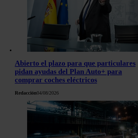
Las cookies de este sitio web se usan para personalizar el c
y los anuncios, ofrecer funciones de redes sociales y analiza
tráfico. Además, compartimos información sobre el uso que 
sitio web con nuestros partners de redes sociales, publicida
análisis web, quienes pueden combinarla con otra informació
haya proporcionado o que hayan recopilado a partir del uso 
hecho de sus servicios.
Abierto el plazo para que particulares
pidan ayudas del Plan Auto+ para
comprar coches eléctricos
Redacción
04/08/2026