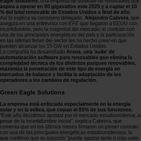
Eagle Solutions
, una empresa de software de renovables que
aspira a operar en 60 gigavatios este 2025 y a captar el 10
% del total renovable de Estados Unidos a final de año.
Así lo explica su consejero delegado,
Alejandro Cabrera,
que
asegura en una entrevista con
EFE
que llegaron a EEUU con
incertidumbre, pero la magnitud del mercado, el contrato con
una de las principales energéticas del país y la participación
en las últimas ferias del sector les ha hecho creer en que
pueden alcanzar los 15 GW en Estados Unidos.
La compañía ha desarrollado
Arsos
,
una ’suite’ de
automatización software para renovables que elimina la
complejidad técnica de los distintos parques renovables,
maximiza la penetración de este tipo de energía en
mercados de balance y facilita la adaptación de los
operadores a los cambios de regulación.
Green Eagle Solutions
La empresa está enfocada especialmente en la energía
solar y en la eólica, que copan el 85% de sus funciones.
“Este año decidimos apostar por el mercado estadounidense, a
pesar de la incertidumbre inicial”, explica Cabrera, que
comenta que en los últimos meses firmaron un primer contrato
con una de las principales energéticas estadounidenses, lo
que confirmó que su solución ”puede aportar tanto o más valor