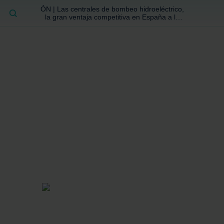
ÓN | Las centrales de bombeo hidroeléctrico,
BUSCAR
la gran ventaja competitiva en España a la
que no se ha prestado la atención suficiente