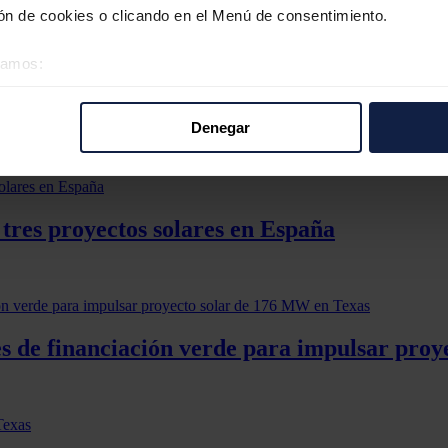
n de cookies o clicando en el Menú de consentimiento.
W por 83 millones
éramos:
linchón de 150 MW ubicado en Cuenca a un IPP europeo.
 sobre su ubicación geográfica que puede tener una precisión d
 plantas que la compañía española ha conectado en Chile en los úl
tivo analizándolo activamente para buscar características específ
Denegar
re cómo se procesan sus datos personales y establezca sus pr
rar su consentimiento en cualquier momento en la Declaración d
b se usan para personalizar el contenido y los anuncios, ofrecer
 tres proyectos solares en España
s, compartimos información sobre el uso que haga del sitio web 
 análisis web, quienes pueden combinarla con otra información q
r del uso que haya hecho de sus servicios.
res de financiación verde para impulsar pro