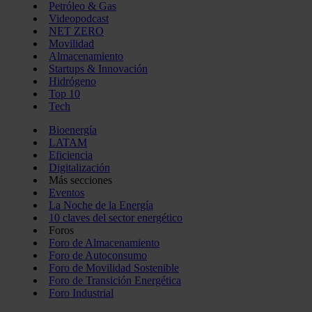
Petróleo & Gas
Videopodcast
NET ZERO
Movilidad
Almacenamiento
Startups & Innovación
Hidrógeno
Top 10
Tech
Bioenergía
LATAM
Eficiencia
Digitalización
Más secciones
Eventos
La Noche de la Energía
10 claves del sector energético
Foros
Foro de Almacenamiento
Foro de Autoconsumo
Foro de Movilidad Sostenible
Foro de Transición Energética
Foro Industrial