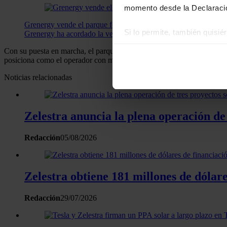
momento desde la Declaració
Grenergy vende el parque fotovoltaico de Belinchón de 150M
Si lo permite, también quisi
Grenergy ha acordado la venta del parque fotovoltaico de Be
Recopilar información
Con su puesta en marcha, el parque Gran Teno se une a las más de
50
Identificar su disposi
posiciona como el operador con más plantas conectadas.
Obtenga más información sob
Noticias relacionadas
datos
. Puede cambiar o reti
Las cookies de este sitio we
Zelestra anuncia la plena operación de
y analizar el tráfico. Ademá
redes sociales, publicidad y
Redacción
05/08/2026
que hayan recopilado a parti
Zelestra obtiene 181 millones de dóla
Redacción
29/07/2026