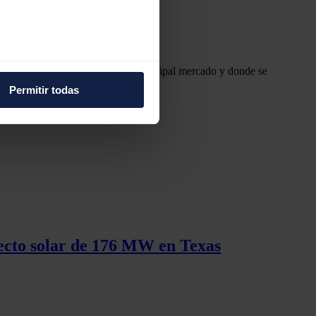
e varios metros
timos años
, siendo este país su principal mercado y donde se
icas (huellas digitales)
Permitir todas
eferencias en la
sección de
e cookies.
 funciones de redes sociales
con nuestros partners de
ue les haya proporcionado o
yecto solar de 176 MW en Texas