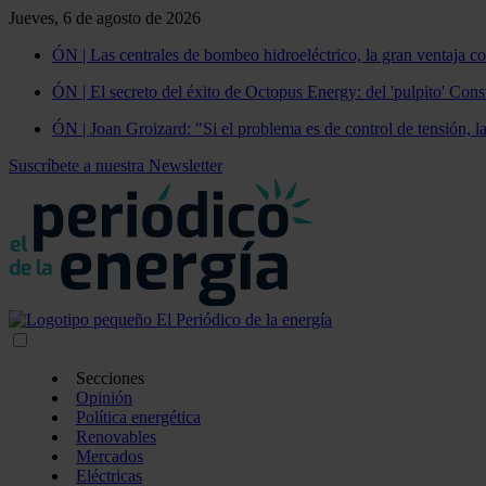
Jueves, 6 de agosto de 2026
ÓN | Las centrales de bombeo hidroeléctrico, la gran ventaja co
ÓN | El secreto del éxito de Octopus Energy: del 'pulpito' Const
ÓN | Joan Groizard: "Si el problema es de control de tensión, l
Suscríbete a nuestra Newsletter
Secciones
Opinión
Política energética
Renovables
Mercados
Eléctricas