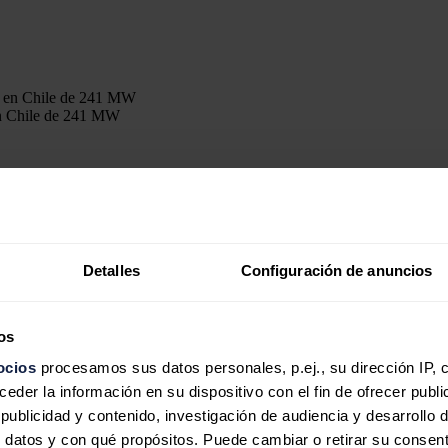
 en Chile de 241 MW
o
(
PPA
, por sus siglas en inglés) con una empresa 'utility' internacional
 Nacional del Mercado de Valores (CNMV).
ón crediticia de Investment Grade y tiene presencia en el mercado chile
Detalles
Configuración de anuncios
la entrada en operación de la planta.
os
 parque solar Gran Teno y que entre ambos acuerdos de venta el parque 
ocios
procesamos sus datos personales, p.ej., su dirección IP, 
der la información en su dispositivo con el fin de ofrecer publi
peración en diciembre de este año y que genere 477 gigavatios hora (GW
ublicidad y contenido, investigación de audiencia y desarrollo d
e carbono al año.
 datos y con qué propósitos. Puede cambiar o retirar su consent