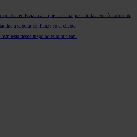
mpetitiva en España a la que no se ha prestado la atención suficiente
antine a generar confianza en el cliente
a respuesta desde luego no es la nuclear"