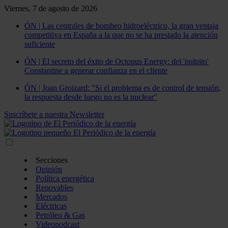
Viernes, 7 de agosto de 2026
ÓN | Las centrales de bombeo hidroeléctrico, la gran ventaja
competitiva en España a la que no se ha prestado la atención
suficiente
ÓN | El secreto del éxito de Octopus Energy: del 'pulpito'
Constantine a generar confianza en el cliente
ÓN | Joan Groizard: "Si el problema es de control de tensión,
la respuesta desde luego no es la nuclear"
Suscríbete a nuestra Newsletter
Secciones
Opinión
Política energética
Renovables
Mercados
Eléctricas
Petróleo & Gas
Videopodcast