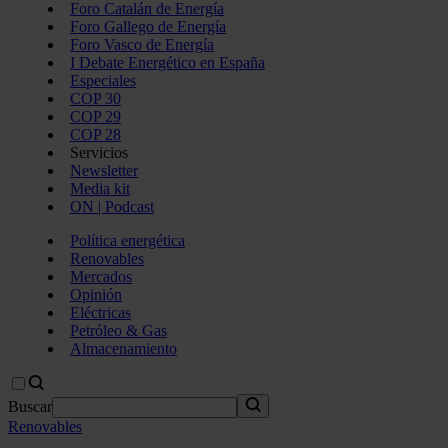
Foro Catalán de Energía
Foro Gallego de Energía
Foro Vasco de Energía
I Debate Energético en España
Especiales
COP 30
COP 29
COP 28
Servicios
Newsletter
Media kit
ON | Podcast
Política energética
Renovables
Mercados
Opinión
Eléctricas
Petróleo & Gas
Almacenamiento
Buscar
Renovables