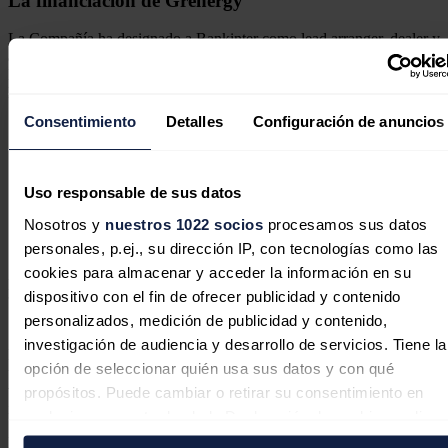
La financiación de Grenergy
La Compañía ha designado a Bankinter como lead arranger, dealer y
agente de pagos; a Bestinver, Banco Sabadell, Renta 4 Banco y
Banco Finantia como entidades entidades colocadoras; a Evergreen
Legal como asesor legal y a Norgestion como asesor registrado.
Consentimiento
Detalles
Configuración de anuncios
Grenergy firma con Enel un PPA verde de 97 MW en
Uso responsable de sus datos
Perú
Grenergy ha firmado un acuerdo de venta de energía
Nosotros y
nuestros 1022 socios
procesamos sus datos
solar a largo plazo (PPA) para suministrar a Enel
personales, p.ej., su dirección IP, con tecnologías como las
Generación Perú energía verde.
cookies para almacenar y acceder la información en su
El marco de financiación verde de la compañía ha recibido una
dispositivo con el fin de ofrecer publicidad y contenido
'second Party Opinion' (SPO) de la agencia de calificación ESG
personalizados, medición de publicidad y contenido,
Sustainalytics.
investigación de audiencia y desarrollo de servicios. Tiene la
El informe considera el impacto positivo en el medio ambiente del
opción de seleccionar quién usa sus datos y con qué
uso de los fondos y evalúa la credibilidad del marco de financiación
verde de Grenergy, así como su alineación con los estándares
propósitos. Puede cambiar o retirar su consentimiento en
internacionales.
cualquier momento desde la Declaración de cookies o clica
en el Menú de consentimiento.
Noticias relacionadas