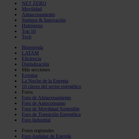
NET ZERO
Movilidad
Almacenamiento
Startups & Innovación
Hidrógeno
Top 10
Tech
Bioenergía
LATAM
Eficiencia
Digitalización
Más secciones
Eventos
La Noche de la Energía
10 claves del sector energético
Foros
Foro de Almacenamiento
Foro de Autoconsumo
Foro de Movilidad Sostenible
Foro de Transición Energética
Foro Industrial
Foros regionales
Foro Andaluz de Energía