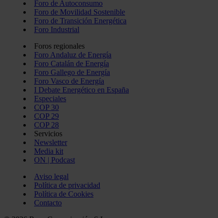
Foro de Autoconsumo
Foro de Movilidad Sostenible
Foro de Transición Energética
Foro Industrial
Foros regionales
Foro Andaluz de Energía
Foro Catalán de Energía
Foro Gallego de Energía
Foro Vasco de Energía
I Debate Energético en España
Especiales
COP 30
COP 29
COP 28
Servicios
Newsletter
Media kit
ON | Podcast
Aviso legal
Política de privacidad
Política de Cookies
Contacto