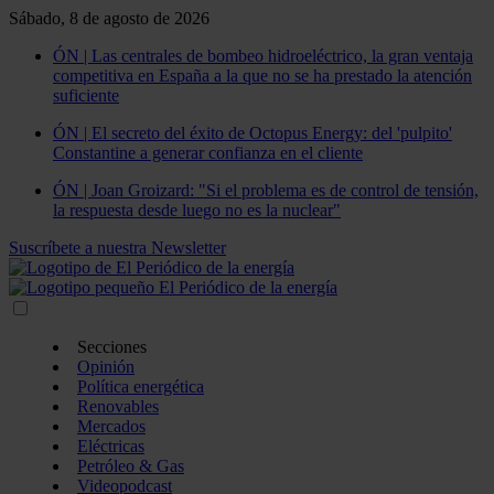
Sábado, 8 de agosto de 2026
ÓN | Las centrales de bombeo hidroeléctrico, la gran ventaja
competitiva en España a la que no se ha prestado la atención
suficiente
ÓN | El secreto del éxito de Octopus Energy: del 'pulpito'
Constantine a generar confianza en el cliente
ÓN | Joan Groizard: "Si el problema es de control de tensión,
la respuesta desde luego no es la nuclear"
Suscríbete a nuestra Newsletter
Secciones
Opinión
Política energética
Renovables
Mercados
Eléctricas
Petróleo & Gas
Videopodcast