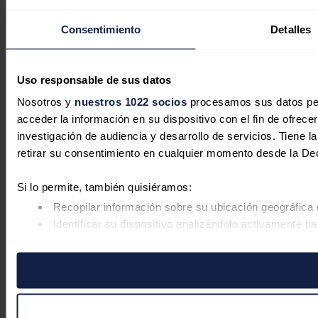
Consentimiento
Detalles
Uso responsable de sus datos
Nosotros y
nuestros 1022 socios
procesamos sus datos pers
acceder la información en su dispositivo con el fin de ofrece
investigación de audiencia y desarrollo de servicios. Tiene 
retirar su consentimiento en cualquier momento desde la De
Si lo permite, también quisiéramos:
Recopilar información sobre su ubicación geográfica 
Identificar su dispositivo analizándolo activamente pa
Obtenga más información sobre cómo se procesan sus datos
retirar su consentimiento en cualquier momento en la Declar
Las cookies de este sitio web se usan para personalizar el co
Además, compartimos información sobre el uso que haga del s