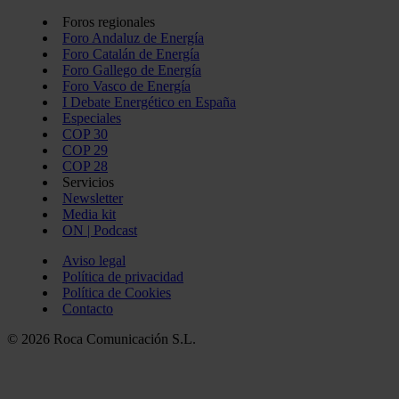
Foros regionales
Foro Andaluz de Energía
Foro Catalán de Energía
Foro Gallego de Energía
Foro Vasco de Energía
I Debate Energético en España
Especiales
COP 30
COP 29
COP 28
Servicios
Newsletter
Media kit
ON | Podcast
Aviso legal
Política de privacidad
Política de Cookies
Contacto
© 2026 Roca Comunicación S.L.