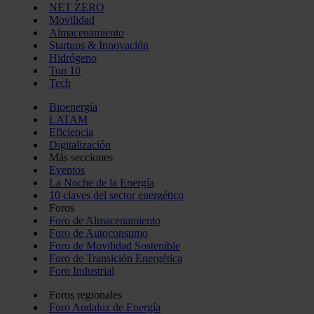
NET ZERO
Movilidad
Almacenamiento
Startups & Innovación
Hidrógeno
Top 10
Tech
Bioenergía
LATAM
Eficiencia
Digitalización
Más secciones
Eventos
La Noche de la Energía
10 claves del sector energético
Foros
Foro de Almacenamiento
Foro de Autoconsumo
Foro de Movilidad Sostenible
Foro de Transición Energética
Foro Industrial
Foros regionales
Foro Andaluz de Energía