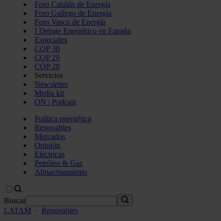
Foro Catalán de Energía
Foro Gallego de Energía
Foro Vasco de Energía
I Debate Energético en España
Especiales
COP 30
COP 29
COP 28
Servicios
Newsletter
Media kit
ON | Podcast
Política energética
Renovables
Mercados
Opinión
Eléctricas
Petróleo & Gas
Almacenamiento
Buscar
LATAM
·
Renovables