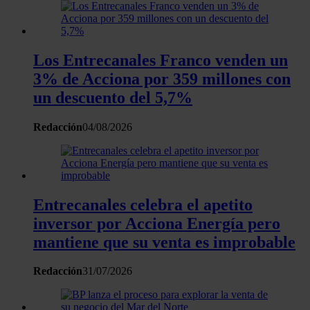
momento en la Declaración de cookies.
Las cookies de este sitio web se usan para personalizar el
Los Entrecanales Franco venden un
contenido y los anuncios, ofrecer funciones de redes sociale
analizar el tráfico. Además, compartimos información sobre 
3% de Acciona por 359 millones con
uso que haga del sitio web con nuestros partners de redes
un descuento del 5,7%
sociales, publicidad y análisis web, quienes pueden combina
con otra información que les haya proporcionado o que haya
Redacción
04/08/2026
recopilado a partir del uso que haya hecho de sus servicios.
Entrecanales celebra el apetito
inversor por Acciona Energía pero
mantiene que su venta es improbable
Redacción
31/07/2026