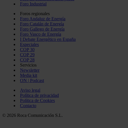
Foro Industrial
Foros regionales
Foro Andaluz de Energía
Foro Catalán de Energía
Foro Gallego de Energía
Foro Vasco de Energía
I Debate Energético en España
Especiales
COP 30
COP 29
COP 28
Servicios
Newsletter
Media kit
ON | Podcast
Aviso legal
Política de privacidad
Política de Cookies
Contacto
© 2026 Roca Comunicación S.L.