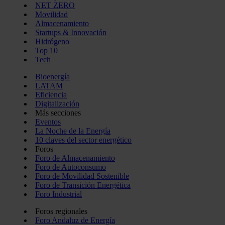
NET ZERO
Movilidad
Almacenamiento
Startups & Innovación
Hidrógeno
Top 10
Tech
Bioenergía
LATAM
Eficiencia
Digitalización
Más secciones
Eventos
La Noche de la Energía
10 claves del sector energético
Foros
Foro de Almacenamiento
Foro de Autoconsumo
Foro de Movilidad Sostenible
Foro de Transición Energética
Foro Industrial
Foros regionales
Foro Andaluz de Energía