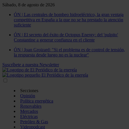
Sábado, 8 de agosto de 2026
ÓN | Las centrales de bombeo hidroeléctrico, la gran ventaja
competitiva en España a la que no se ha prestado la atención
suficiente
ÓN | El secreto del éxito de Octopus Energy: del 'pulpito'
Constantine a generar confianza en el cliente
ÓN | Joan Groizard: "Si el problema es de control de tensión,
la respuesta desde luego no es la nuclear"
Suscríbete a nuestra Newsletter
Secciones
Opinión
Política energética
Renovables
Mercados
Eléctricas
Petróleo & Gas
Videopodcast