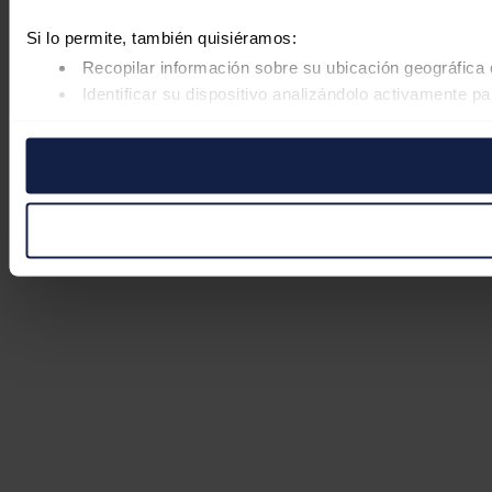
Si lo permite, también quisiéramos:
Recopilar información sobre su ubicación geográfica 
Identificar su dispositivo analizándolo activamente pa
Obtenga más información sobre cómo se procesan sus datos
retirar su consentimiento en cualquier momento en la Declar
Las cookies de este sitio web se usan para personalizar el co
Además, compartimos información sobre el uso que haga del s
pueden combinarla con otra información que les haya proporc