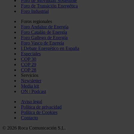
Foro de Movilidad Sostenible
Foro de Transición Energética
Foro Industrial
Foros regionales
Foro Andaluz de Energía
Foro Catalán de Energía
Foro Gallego de Energía
Foro Vasco de Energía
I Debate Energético en España
Especiales
COP 30
COP 29
COP 28
Servicios
Newsletter
Media kit
ON | Podcast
Aviso legal
Política de privacidad
Política de Cookies
Contacto
© 2026 Roca Comunicación S.L.