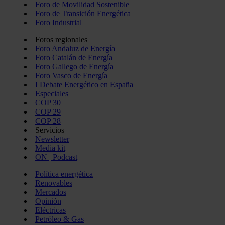
Foro de Movilidad Sostenible
Foro de Transición Energética
Foro Industrial
Foros regionales
Foro Andaluz de Energía
Foro Catalán de Energía
Foro Gallego de Energía
Foro Vasco de Energía
I Debate Energético en España
Especiales
COP 30
COP 29
COP 28
Servicios
Newsletter
Media kit
ON | Podcast
Política energética
Renovables
Mercados
Opinión
Eléctricas
Petróleo & Gas