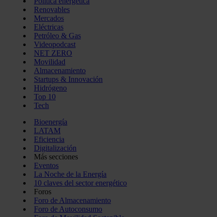
Política energética
Renovables
Mercados
Eléctricas
Petróleo & Gas
Videopodcast
NET ZERO
Movilidad
Almacenamiento
Startups & Innovación
Hidrógeno
Top 10
Tech
Bioenergía
LATAM
Eficiencia
Digitalización
Más secciones
Eventos
La Noche de la Energía
10 claves del sector energético
Foros
Foro de Almacenamiento
Foro de Autoconsumo