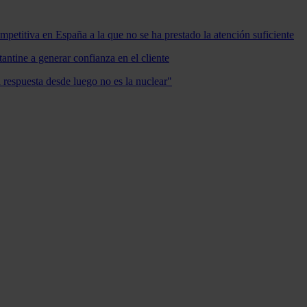
mpetitiva en España a la que no se ha prestado la atención suficiente
antine a generar confianza en el cliente
a respuesta desde luego no es la nuclear"