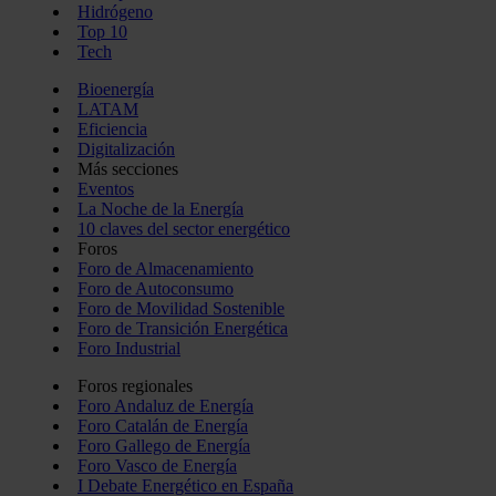
Hidrógeno
Top 10
Tech
Bioenergía
LATAM
Eficiencia
Digitalización
Más secciones
Eventos
La Noche de la Energía
10 claves del sector energético
Foros
Foro de Almacenamiento
Foro de Autoconsumo
Foro de Movilidad Sostenible
Foro de Transición Energética
Foro Industrial
Foros regionales
Foro Andaluz de Energía
Foro Catalán de Energía
Foro Gallego de Energía
Foro Vasco de Energía
I Debate Energético en España