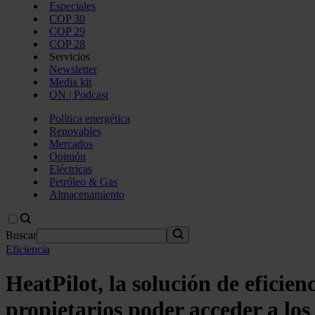
Especiales
COP 30
COP 29
COP 28
Servicios
Newsletter
Media kit
ON | Podcast
Política energética
Renovables
Mercados
Opinión
Eléctricas
Petróleo & Gas
Almacenamiento
Buscar
Eficiencia
HeatPilot, la solución de eficie
propietarios poder acceder a lo