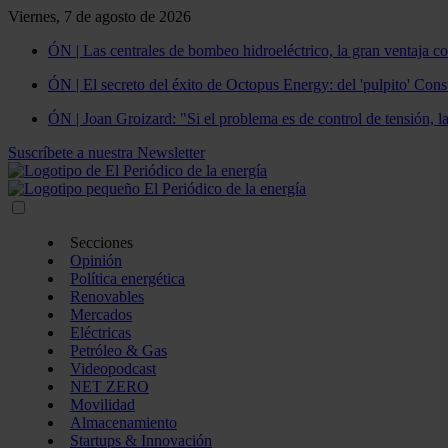
Viernes, 7 de agosto de 2026
ÓN | Las centrales de bombeo hidroeléctrico, la gran ventaja co
ÓN | El secreto del éxito de Octopus Energy: del 'pulpito' Const
ÓN | Joan Groizard: "Si el problema es de control de tensión, l
Suscríbete a nuestra Newsletter
Secciones
Opinión
Política energética
Renovables
Mercados
Eléctricas
Petróleo & Gas
Videopodcast
NET ZERO
Movilidad
Almacenamiento
Startups & Innovación