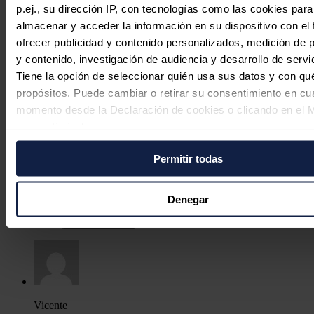
p.ej., su dirección IP, con tecnologías como las cookies para
almacenar y acceder la información en su dispositivo con el 
Responder
ofrecer publicidad y contenido personalizados, medición de p
y contenido, investigación de audiencia y desarrollo de servi
Tiene la opción de seleccionar quién usa sus datos y con qu
propósitos. Puede cambiar o retirar su consentimiento en cu
momento desde la Declaración de cookies o clicando en el 
Jose
consentimiento.
01/05/2022
Permitir todas
Si lo permite, también quisiéramos:
Sin duda buena iniciativa pero ya lo hacen en algunas
comercializadoras más, no son los primeros. Aún así, buena
Recopilar información sobre su ubicación geográfica
iniciativa.
puede tener una precisión de varios metros
Denegar
Identificar su dispositivo analizándolo activamente p
Responder
características específicas (huellas digitales)
Obtenga más información sobre cómo se procesan sus dato
personales y establezca sus preferencias en la
sección de 
Puede cambiar o retirar su consentimiento en cualquier mo
la Declaración de cookies.
Vicente