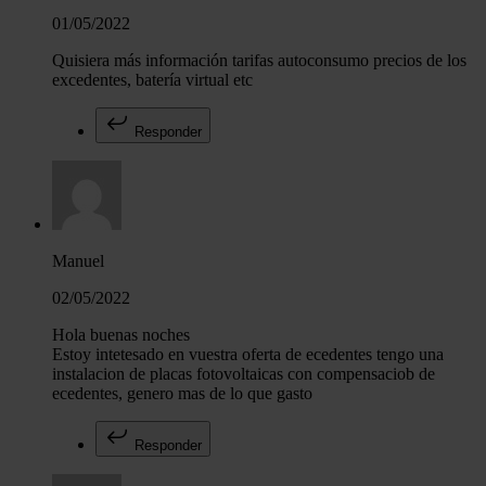
01/05/2022
Las cookies de este sitio web se usan para personalizar el c
y los anuncios, ofrecer funciones de redes sociales y analiza
Quisiera más información tarifas autoconsumo precios de los
excedentes, batería virtual etc
tráfico. Además, compartimos información sobre el uso que 
sitio web con nuestros partners de redes sociales, publicida
Responder
análisis web, quienes pueden combinarla con otra informació
haya proporcionado o que hayan recopilado a partir del uso 
hecho de sus servicios.
Manuel
02/05/2022
Hola buenas noches
Estoy intetesado en vuestra oferta de ecedentes tengo una
instalacion de placas fotovoltaicas con compensaciob de
ecedentes, genero mas de lo que gasto
Responder