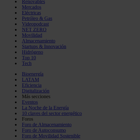
Renovables
Mercados
Eléctricas
Petróleo & Gas
Videopodcast
NET ZERO
Movilidad
Almacenamiento
Startups & Innovación
Hidrógeno
Top 10
Tech
Bioenergía
LATAM
Eficiencia
Digitalización
Más secciones
Eventos
La Noche de la Energía
10 claves del sector energético
Foros
Foro de Almacenamiento
Foro de Autoconsumo
Foro de Movilidad Sostenible