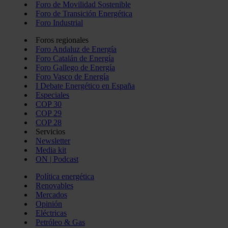
Foro de Movilidad Sostenible
Foro de Transición Energética
Foro Industrial
Foros regionales
Foro Andaluz de Energía
Foro Catalán de Energía
Foro Gallego de Energía
Foro Vasco de Energía
I Debate Energético en España
Especiales
COP 30
COP 29
COP 28
Servicios
Newsletter
Media kit
ON | Podcast
Política energética
Renovables
Mercados
Opinión
Eléctricas
Petróleo & Gas