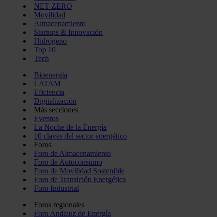
NET ZERO
Movilidad
Almacenamiento
Startups & Innovación
Hidrógeno
Top 10
Tech
Bioenergía
LATAM
Eficiencia
Digitalización
Más secciones
Eventos
La Noche de la Energía
10 claves del sector energético
Foros
Foro de Almacenamiento
Foro de Autoconsumo
Foro de Movilidad Sostenible
Foro de Transición Energética
Foro Industrial
Foros regionales
Foro Andaluz de Energía