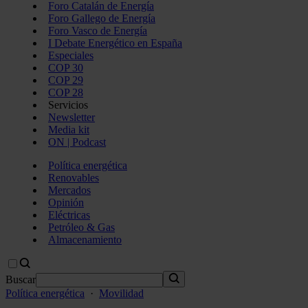
Foro Catalán de Energía
Foro Gallego de Energía
Foro Vasco de Energía
I Debate Energético en España
Especiales
COP 30
COP 29
COP 28
Servicios
Newsletter
Media kit
ON | Podcast
Política energética
Renovables
Mercados
Opinión
Eléctricas
Petróleo & Gas
Almacenamiento
Buscar
Política energética
·
Movilidad