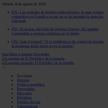
Sábado, 8 de agosto de 2026
ÓN | Las centrales de bombeo hidroeléctrico, la gran ventaja
competitiva en España a la que no se ha prestado la atención
suficiente
ÓN | El secreto del éxito de Octopus Energy: del 'pulpito'
Constantine a generar confianza en el cliente
ÓN | Joan Groizard: "Si el problema es de control de tensión,
la respuesta desde luego no es la nuclear"
Suscríbete a nuestra Newsletter
Secciones
Opinión
Política energética
Renovables
Mercados
Eléctricas
Petróleo & Gas
Videopodcast