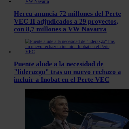
Hereu anuncia 72 millones del Perte
VEC II adjudicados a 29 proyectos,
con 8,7 millones a VW Navarra
Puente alude a la necesidad de
"liderazgo" tras un nuevo rechazo a
incluir a Inobat en el Perte VEC