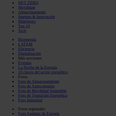
NET ZERO
Movilidad
Almacenamiento
Startups & Innovación
Hidrógeno
Top 10
Tech
Bioenergía
LATAM
Eficiencia
Digitalización
Más secciones
Eventos
La Noche de la Energía
10 claves del sector energético
Foros
Foro de Almacenamiento
Foro de Autoconsumo
Foro de Movilidad Sostenible
Foro de Transición Energética
Foro Industrial
Foros regionales
Foro Andaluz de Energía