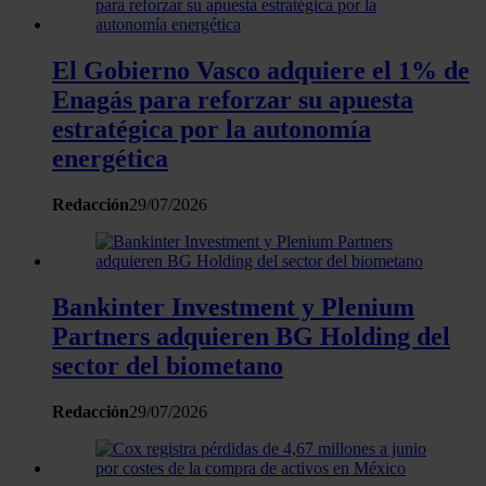
analizar el tráfico. Además, compartimos información sobre 
uso que haga del sitio web con nuestros partners de redes
sociales, publicidad y análisis web, quienes pueden combina
El Gobierno Vasco adquiere el 1% de
con otra información que les haya proporcionado o que haya
Enagás para reforzar su apuesta
recopilado a partir del uso que haya hecho de sus servicios.
estratégica por la autonomía
energética
Redacción
29/07/2026
Bankinter Investment y Plenium
Partners adquieren BG Holding del
sector del biometano
Redacción
29/07/2026