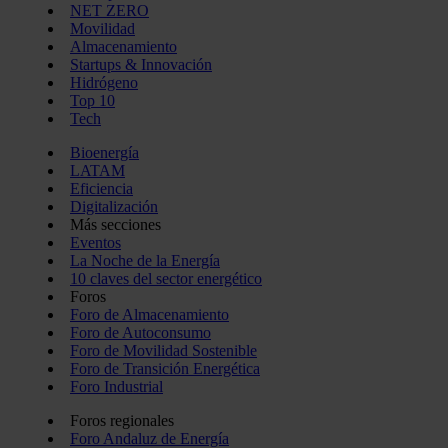
NET ZERO
Movilidad
Almacenamiento
Startups & Innovación
Hidrógeno
Top 10
Tech
Bioenergía
LATAM
Eficiencia
Digitalización
Más secciones
Eventos
La Noche de la Energía
10 claves del sector energético
Foros
Foro de Almacenamiento
Foro de Autoconsumo
Foro de Movilidad Sostenible
Foro de Transición Energética
Foro Industrial
Foros regionales
Foro Andaluz de Energía