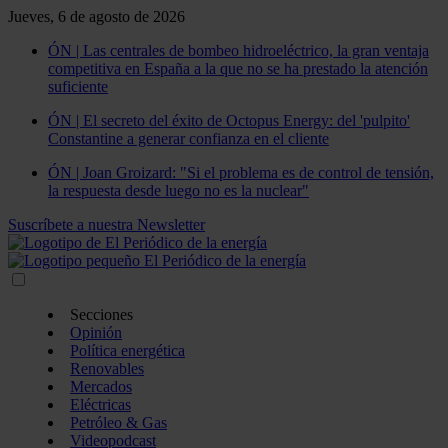
Jueves, 6 de agosto de 2026
ÓN | Las centrales de bombeo hidroeléctrico, la gran ventaja
competitiva en España a la que no se ha prestado la atención
suficiente
ÓN | El secreto del éxito de Octopus Energy: del 'pulpito'
Constantine a generar confianza en el cliente
ÓN | Joan Groizard: "Si el problema es de control de tensión,
la respuesta desde luego no es la nuclear"
Suscríbete a nuestra Newsletter
Secciones
Opinión
Política energética
Renovables
Mercados
Eléctricas
Petróleo & Gas
Videopodcast