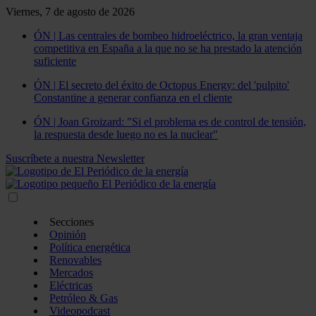
Viernes, 7 de agosto de 2026
ÓN | Las centrales de bombeo hidroeléctrico, la gran ventaja
competitiva en España a la que no se ha prestado la atención
suficiente
ÓN | El secreto del éxito de Octopus Energy: del 'pulpito'
Constantine a generar confianza en el cliente
ÓN | Joan Groizard: "Si el problema es de control de tensión,
la respuesta desde luego no es la nuclear"
Suscríbete a nuestra Newsletter
Secciones
Opinión
Política energética
Renovables
Mercados
Eléctricas
Petróleo & Gas
Videopodcast