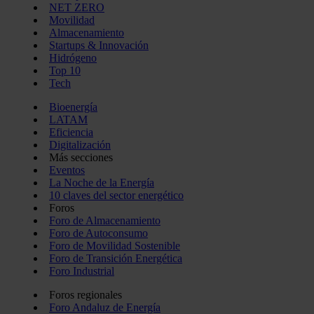
NET ZERO
Movilidad
Almacenamiento
Startups & Innovación
Hidrógeno
Top 10
Tech
Bioenergía
LATAM
Eficiencia
Digitalización
Más secciones
Eventos
La Noche de la Energía
10 claves del sector energético
Foros
Foro de Almacenamiento
Foro de Autoconsumo
Foro de Movilidad Sostenible
Foro de Transición Energética
Foro Industrial
Foros regionales
Foro Andaluz de Energía