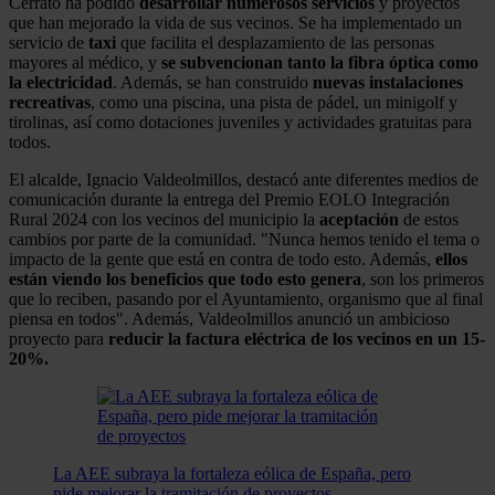
Cerrato ha podido
desarrollar numerosos servicios
y proyectos
que han mejorado la vida de sus vecinos. Se ha implementado un
servicio de
taxi
que facilita el desplazamiento de las personas
mayores al médico, y
se subvencionan tanto la fibra óptica como
la electricidad
. Además, se han construido
nuevas instalaciones
recreativas
, como una piscina, una pista de pádel, un minigolf y
tirolinas, así como dotaciones juveniles y actividades gratuitas para
todos.
El alcalde, Ignacio Valdeolmillos, destacó ante diferentes medios de
comunicación durante la entrega del Premio EOLO Integración
Rural 2024 con los vecinos del municipio la
aceptación
de estos
cambios por parte de la comunidad. "Nunca hemos tenido el tema o
impacto de la gente que está en contra de todo esto. Además,
ellos
están viendo los beneficios que todo esto genera
, son los primeros
que lo reciben, pasando por el Ayuntamiento, organismo que al final
piensa en todos". Además, Valdeolmillos anunció un ambicioso
proyecto para
reducir la factura eléctrica de los vecinos en un 15-
20%.
La AEE subraya la fortaleza eólica de España, pero
pide mejorar la tramitación de proyectos