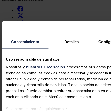
Consentimiento
Detalles
Config
Secciones
Uso responsable de sus datos
Opinión
Política energética
Nosotros y
nuestros 1022 socios
procesamos sus datos pers
Renovables
Mercados
tecnologías como las cookies para almacenar y acceder la in
Eléctricas
ofrecer publicidad y contenido personalizados, medición de p
Petróleo & Gas
audiencia y desarrollo de servicios. Tiene la opción de sele
Videopodcast
NET ZERO
propósitos. Puede cambiar o retirar su consentimiento en c
Movilidad
cookies o clicando en el Menú de consentimiento.
Almacenamiento
Startups & Innovación
Hidrógeno
Si lo permite, también quisiéramos: