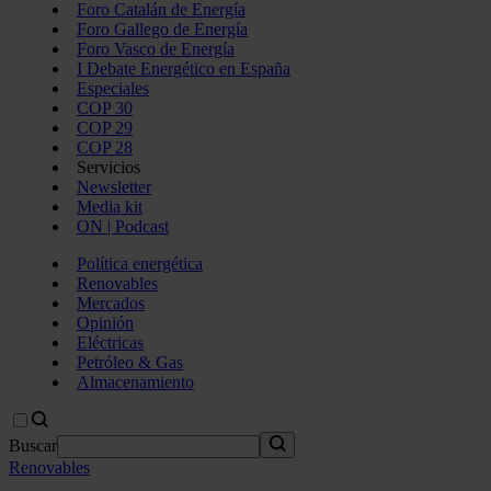
Foro Catalán de Energía
Foro Gallego de Energía
Foro Vasco de Energía
I Debate Energético en España
Especiales
COP 30
COP 29
COP 28
Servicios
Newsletter
Media kit
ON | Podcast
Política energética
Renovables
Mercados
Opinión
Eléctricas
Petróleo & Gas
Almacenamiento
Buscar
Renovables