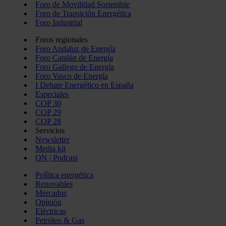
Foro de Movilidad Sostenible
Foro de Transición Energética
Foro Industrial
Foros regionales
Foro Andaluz de Energía
Foro Catalán de Energía
Foro Gallego de Energía
Foro Vasco de Energía
I Debate Energético en España
Especiales
COP 30
COP 29
COP 28
Servicios
Newsletter
Media kit
ON | Podcast
Política energética
Renovables
Mercados
Opinión
Eléctricas
Petróleo & Gas