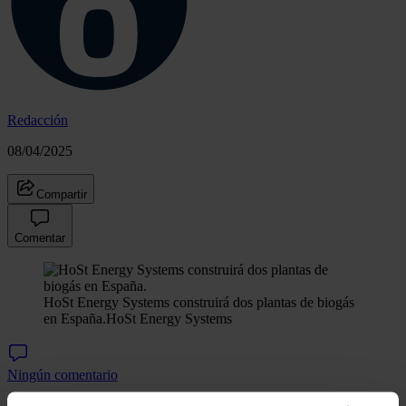
Redacción
08/04/2025
Compartir
Comentar
HoSt Energy Systems construirá dos plantas de biogás
en España.
HoSt Energy Systems
Ningún comentario
La empresa holandesa de energías renovables
HoSt Energy