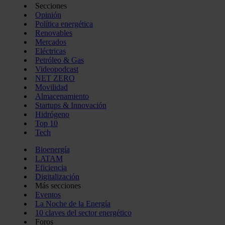
Secciones
Opinión
Política energética
Renovables
Mercados
Eléctricas
Petróleo & Gas
Videopodcast
NET ZERO
Movilidad
Almacenamiento
Startups & Innovación
Hidrógeno
Top 10
Tech
Bioenergía
LATAM
Eficiencia
Digitalización
Más secciones
Eventos
La Noche de la Energía
10 claves del sector energético
Foros