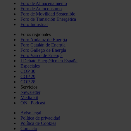
Foro de Almacenamiento
Foro de Autoconsumo
Foro de Movilidad Sostenible
Foro de Transición Energética
Foro Industrial
Foros regionales
Foro Andaluz de Energía
Foro Catalán de Energía
Foro Gallego de Energía
Foro Vasco de Energía
I Debate Energético en España
Especiales
COP 30
COP 29
COP 28
Servicios
Newsletter
Media kit
ON | Podcast
Aviso legal
Política de privacidad
Política de Cookies
Contacto