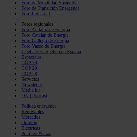
Foro de Movilidad Sostenible
Foro de Transición Energética
Foro Industrial
Foros regionales
Foro Andaluz de Energía
Foro Catalán de Energía
Foro Gallego de Energía
Foro Vasco de Energía
I Debate Energético en España
Especiales
COP 30
COP 29
COP 28
Servicios
Newsletter
Media kit
ON | Podcast
Política energética
Renovables
Mercados
Opinión
Eléctricas
Petróleo & Gas