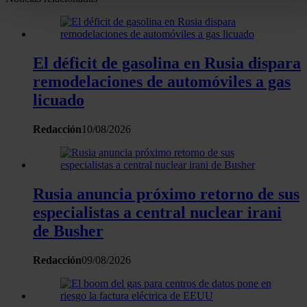
Obtenga más información sobre cómo se procesan sus dato
personales y establezca sus preferencias en la
sección de
datos
. Puede cambiar o retirar su consentimiento en cualqui
El déficit de gasolina en Rusia dispara
momento en la Declaración de cookies.
remodelaciones de automóviles a gas
Las cookies de este sitio web se usan para personalizar el
licuado
contenido y los anuncios, ofrecer funciones de redes sociale
analizar el tráfico. Además, compartimos información sobre 
Redacción
10/08/2026
uso que haga del sitio web con nuestros partners de redes
sociales, publicidad y análisis web, quienes pueden combina
con otra información que les haya proporcionado o que haya
Rusia anuncia próximo retorno de sus
recopilado a partir del uso que haya hecho de sus servicios.
especialistas a central nuclear irani
de Busher
Redacción
09/08/2026