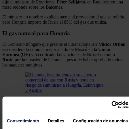
dijo el ministro de Exteriores,
Péter Szijjártó
, en Budapest en una
mesa redonda sobre los Balcanes.
El ministro no nombró explícitamente al proveedor al que se refería,
pero Hungría importa de Rusia el 85% del gas que utiliza.
El gas natural para Hungría
El Gobierno húngaro que preside el ultranacionalista
Viktor Orbán
es considerado como el mejor aliado de Moscú en la
Unión
Europea (UE)
y ha criticado las sanciones de Bruselas contra
Rusia
por la invasión de Ucrania a pesar de haber aprobado todos
los paquetes punitivos.
Ucrania descarta renovar su acuerdo comercial de gas
con Rusia y pone en riesgo de suministro a Hungría,
Eslovaquia y Austria
El panorama energético europeo se encuentra en vilo
Consentimiento
Detalles
Configuración de anuncios
ante la decisión de Ucrania de no renovar su acuerdo
comercial de gas con Rusia.