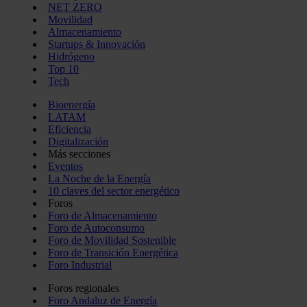
NET ZERO
Movilidad
Almacenamiento
Startups & Innovación
Hidrógeno
Top 10
Tech
Bioenergía
LATAM
Eficiencia
Digitalización
Más secciones
Eventos
La Noche de la Energía
10 claves del sector energético
Foros
Foro de Almacenamiento
Foro de Autoconsumo
Foro de Movilidad Sostenible
Foro de Transición Energética
Foro Industrial
Foros regionales
Foro Andaluz de Energía