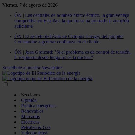
Viernes, 7 de agosto de 2026
ÓN | Las centrales de bombeo hidroeléctrico, la gran ventaja
competitiva en España a la que no se ha prestado la atención
suficiente
ÓN | El secreto del éxito de Octopus Energy: del 'pulpito'
Constantine a generar confianza en el cliente
ÓN | Joan Groizard: "Si el problema es de control de tensión,
la respuesta desde luego no es la nuclear"
Suscríbete a nuestra Newsletter
Secciones
Opinión
Política energética
Renovables
Mercados
Eléctricas
Petróleo & Gas
Videopodcast