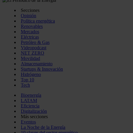
Secciones
Opinión
Política energética
Renovables
Mercados
Eléctricas
Petróleo & Gas
Videopodcast
NET ZERO
Movilidad
Almacenamiento
Startups & Innovación
Hidrógeno
Top 10
Tech
Bioenergía
LATAM
Eficiencia
Digitalización
Más secciones
Eventos
La Noche de la Energía
10 claves del sector energético