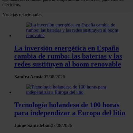
eléctricos.
personales y establezca sus preferencias en la
sección de
datos
. Puede cambiar o retirar su consentimiento en cualqui
Noticias relacionadas
momento en la Declaración de cookies.
Las cookies de este sitio web se usan para personalizar el
contenido y los anuncios, ofrecer funciones de redes sociale
La inversión energética en España
analizar el tráfico. Además, compartimos información sobre 
uso que haga del sitio web con nuestros partners de redes
cambia de rumbo: las baterías y las
sociales, publicidad y análisis web, quienes pueden combina
redes sustituyen al boom renovable
con otra información que les haya proporcionado o que haya
recopilado a partir del uso que haya hecho de sus servicios.
Sandra Acosta
07/08/2026
Tecnología holandesa de 100 horas
para independizar a Europa del litio
Jaime Santisteban
07/08/2026