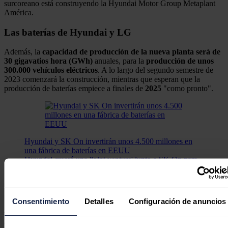
surcoreano está construyendo la Hyundai Motor Group Metaplant
América.
Las baterías de Hyundai y LG
Además, la
capacidad de producción de la nueva planta será de
30 gigavatios hora (GWh)
anuales, para la
producción de unos
300.000 vehículos eléctricos
. A lo largo del segundo semestre de
2023 comenzará la construcción, mientras que esperan que la
producción de baterías empiece a finales de
2025
"como pronto".
Hyundai y SK On invertirán unos 4.500 millones en
una fábrica de baterías en EEUU
Hyundai creará una 'joint venture' junto a SK On para
fabricar celdas de baterías en Estados Unidos (EEUU),
un proyecto en el que se invertirán 4.500 millones de
euros.
Consentimiento
Detalles
Configuración de anuncios
"Crearemos una base sólida para liderar la transición global de
vehículos eléctricos", ha asegurado el presidente y consejero
delegado de Hyundai Motor,
Jaehoon Chang
.