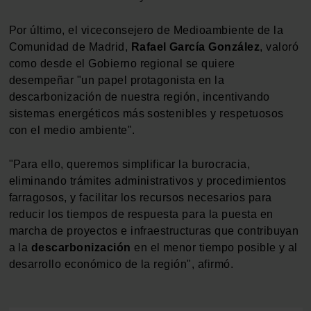
Las cookies de este sitio web se usan para personalizar
el contenido y los anuncios, ofrecer funciones de redes
Por último, el viceconsejero de Medioambiente de la
sociales y analizar el tráfico. Además, compartimos
Comunidad de Madrid,
Rafael
García
González
, valoró
información sobre el uso que haga del sitio web con
como desde el Gobierno regional se quiere
nuestros partners de redes sociales, publicidad y análisis
desempeñar "un papel protagonista en la
web, quienes pueden combinarla con otra información
descarbonización de nuestra región, incentivando
que les haya proporcionado o que hayan recopilado a
sistemas energéticos más sostenibles y respetuosos
partir del uso que haya hecho de sus servicios.
con el medio ambiente".
"Para ello, queremos simplificar la burocracia,
eliminando trámites administrativos y procedimientos
farragosos, y facilitar los recursos necesarios para
reducir los tiempos de respuesta para la puesta en
marcha de proyectos e infraestructuras que contribuyan
a la
descarbonización
en el menor tiempo posible y al
desarrollo económico de la región", afirmó.