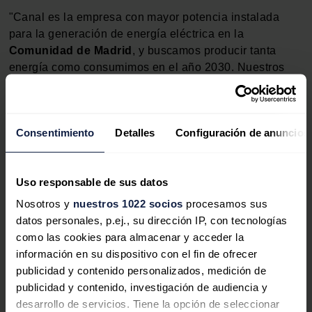
"Canal es la empresa con mayor potencia instalada
para la generación de energía eléctrica en la
Comunidad de Madrid
, y buscamos producir tanta
energía como consumimos en el año 2030. Nuestros
esfuerzos en digitalización siempre tienen este objetivo
en mente: cada proceso que optimizamos es una gota
de agua que no se gasta, es un kilovatio que no se
Consentimiento
Detalles
Configuración de anuncios
consume, es un gramo de CO2 que no se emite", dijo.
Uso responsable de sus datos
Nosotros y
nuestros 1022 socios
procesamos sus
datos personales, p.ej., su dirección IP, con tecnologías
como las cookies para almacenar y acceder la
información en su dispositivo con el fin de ofrecer
publicidad y contenido personalizados, medición de
Iberdrola fija récord de
publicidad y contenido, investigación de audiencia y
generación renovable en
desarrollo de servicios. Tiene la opción de seleccionar