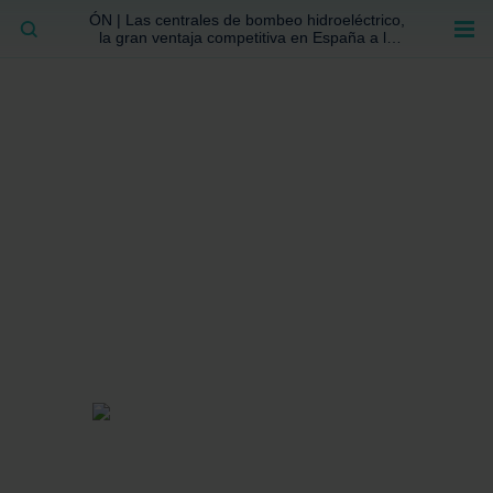
ÓN | Las centrales de bombeo hidroeléctrico,
BUSCAR
la gran ventaja competitiva en España a la
que no se ha prestado la atención suficiente