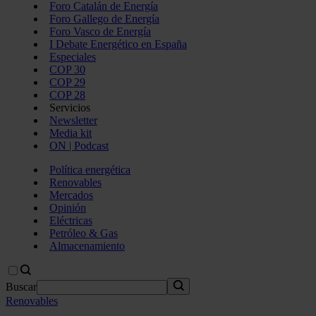
Foro Catalán de Energía
Foro Gallego de Energía
Foro Vasco de Energía
I Debate Energético en España
Especiales
COP 30
COP 29
COP 28
Servicios
Newsletter
Media kit
ON | Podcast
Política energética
Renovables
Mercados
Opinión
Eléctricas
Petróleo & Gas
Almacenamiento
Buscar
Renovables