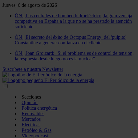
Jueves, 6 de agosto de 2026
ÓN | Las centrales de bombeo hidroeléctrico, la gran ventaja
competitiva en España a la que no se ha prestado la atención
suficiente
ÓN | El secreto del éxito de Octopus Energy: del 'pulpito'
Constantine a generar confianza en el cliente
ÓN | Joan Groizard: "Si el problema es de control de tensión,
la respuesta desde luego no es la nuclear"
Suscríbete a nuestra Newsletter
Secciones
Opinión
Política energética
Renovables
Mercados
Eléctricas
Petróleo & Gas
Videopodcast