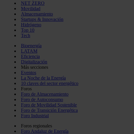
NET ZERO
Movilidad
Almacenamiento
Startups & Innovación
Hidrógeno
Top 10
Tech
Bioenergía
LATAM
Eficiencia
Digitalización
Más secciones
Eventos
La Noche de la Energía
10 claves del sector energético
Foros
Foro de Almacenamiento
Foro de Autoconsumo
Foro de Movilidad Sostenible
Foro de Transición Energética
Foro Industrial
Foros regionales
Foro Andaluz de Energía