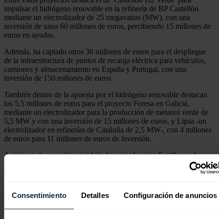
impulsar el hidrógeno renovable en la refinería de BP Castellón
mediante un electrolizador de 25 megavatios (MW), con una
inversión de unos 60 millones de euros, percibiendo 15 millones de
euros en ayudas.
Además, ha captado otros 30 millones de euros para el despliegue
de la infraestructura de puntos de recarga eléctrica para vehículos,
camiones y almacenamiento en España y Portugal, con una
inversión de 150 millones de euros.
También dentro de la apuesta por el hidrógeno renovable destacan
los 5,5 millones de euros para el proyecto Foresa en Galicia,
mediante un electrolizador para la producción de metanol verde de
5,5 MW y con una inversión de 15 millones de euros, y Lipsa -un
electrolizador en refinerías de Cataluña de 2,5 MW-, con 4 millones
de euros para 11 millones de euros de inversión.
Asimismo, la energética también ha captado otros 5 millones de
euros para una red de calor en Palencia con biomasa, cuya inversión
asciende a 35 millones de euros, así como otros 70 millones de euros
para diversos proyectos colaborativos de innovación -smartgrids,
flexibilidad del sistema, eólica marina, IA, soluciones inteligentes y
Consentimiento
Detalles
Configuración de anuncios
H2 verde- en los que participa, y en los que la inversión superará los
100 millones de euros.