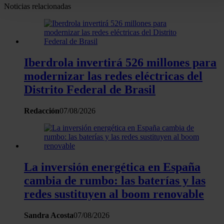
Noticias relacionadas
personales y establezca sus preferencias en la
sección de
datos
. Puede cambiar o retirar su consentimiento en cualqui
momento en la Declaración de cookies.
Las cookies de este sitio web se usan para personalizar el
Iberdrola invertirá 526 millones para
contenido y los anuncios, ofrecer funciones de redes sociale
modernizar las redes eléctricas del
analizar el tráfico. Además, compartimos información sobre 
Distrito Federal de Brasil
uso que haga del sitio web con nuestros partners de redes
sociales, publicidad y análisis web, quienes pueden combina
Redacción
07/08/2026
con otra información que les haya proporcionado o que haya
recopilado a partir del uso que haya hecho de sus servicios.
La inversión energética en España
cambia de rumbo: las baterías y las
redes sustituyen al boom renovable
Sandra Acosta
07/08/2026