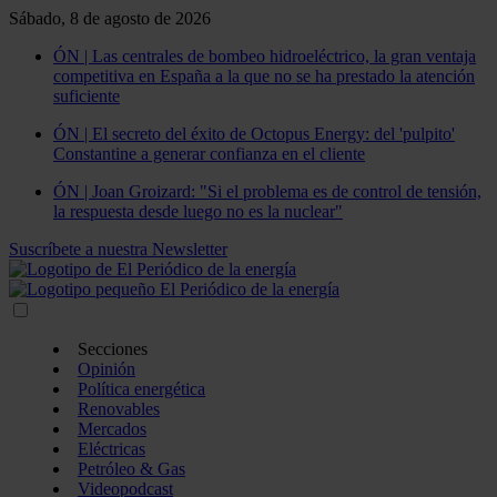
Sábado, 8 de agosto de 2026
ÓN | Las centrales de bombeo hidroeléctrico, la gran ventaja
competitiva en España a la que no se ha prestado la atención
suficiente
ÓN | El secreto del éxito de Octopus Energy: del 'pulpito'
Constantine a generar confianza en el cliente
ÓN | Joan Groizard: "Si el problema es de control de tensión,
la respuesta desde luego no es la nuclear"
Suscríbete a nuestra Newsletter
Secciones
Opinión
Política energética
Renovables
Mercados
Eléctricas
Petróleo & Gas
Videopodcast