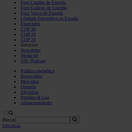
Foro Catalán de Energía
Foro Gallego de Energía
Foro Vasco de Energía
I Debate Energético en España
Especiales
COP 30
COP 29
COP 28
Servicios
Newsletter
Media kit
ON | Podcast
Política energética
Renovables
Mercados
Opinión
Eléctricas
Petróleo & Gas
Almacenamiento
Buscar
Eléctricas