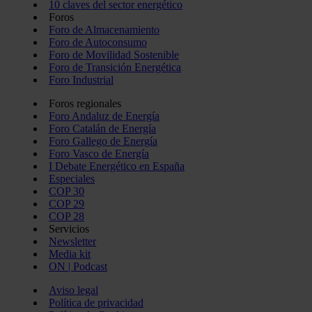
10 claves del sector energético
Foros
Foro de Almacenamiento
Foro de Autoconsumo
Foro de Movilidad Sostenible
Foro de Transición Energética
Foro Industrial
Foros regionales
Foro Andaluz de Energía
Foro Catalán de Energía
Foro Gallego de Energía
Foro Vasco de Energía
I Debate Energético en España
Especiales
COP 30
COP 29
COP 28
Servicios
Newsletter
Media kit
ON | Podcast
Aviso legal
Política de privacidad