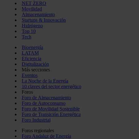
NET ZERO
Movilidad
Almacenamiento
Startups & Innovación
Hidrógeno
Top 10
Tech
Bioenergía
LATAM
Eficiencia
Digitalización
Más secciones
Eventos
La Noche de la Energía
10 claves del sector energético
Foros
Foro de Almacenamiento
Foro de Autoconsumo
Foro de Movilidad Sostenible
Foro de Transición Energética
Foro Industrial
Foros regionales
Foro Andaluz de Energía