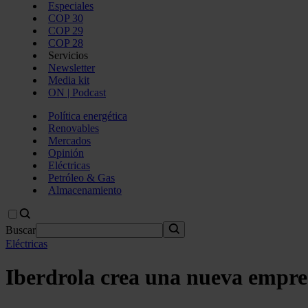
Especiales
COP 30
COP 29
COP 28
Servicios
Newsletter
Media kit
ON | Podcast
Política energética
Renovables
Mercados
Opinión
Eléctricas
Petróleo & Gas
Almacenamiento
Buscar
Eléctricas
Iberdrola crea una nueva empres