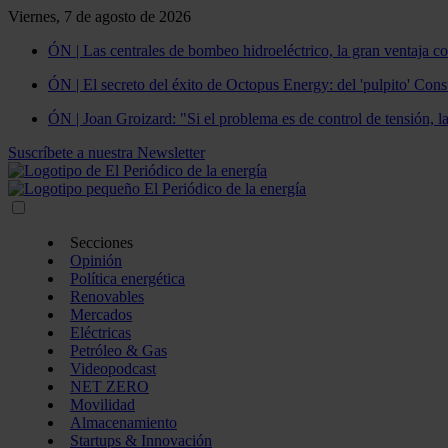
Viernes, 7 de agosto de 2026
ÓN | Las centrales de bombeo hidroeléctrico, la gran ventaja co
ÓN | El secreto del éxito de Octopus Energy: del 'pulpito' Const
ÓN | Joan Groizard: "Si el problema es de control de tensión, l
Suscríbete a nuestra Newsletter
Secciones
Opinión
Política energética
Renovables
Mercados
Eléctricas
Petróleo & Gas
Videopodcast
NET ZERO
Movilidad
Almacenamiento
Startups & Innovación