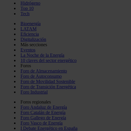
Hidrógeno
Top 10
Tech
Bioenergía
LATAM
Eficiencia
Digitalización
Más secciones
Eventos
La Noche de la Energía
10 claves del sector energético
Foros
Foro de Almacenamiento
Foro de Autoconsumo
Foro de Movilidad Sostenible
Foro de Transición Energética
Foro Industrial
Foros regionales
Foro Andaluz de Energía
Foro Catalán de Energía
Foro Gallego de Energía
Foro Vasco de Energía
I Debate Energético en España