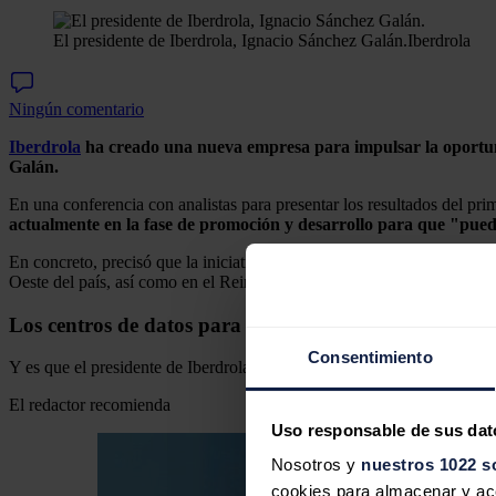
El presidente de Iberdrola, Ignacio Sánchez Galán.
Iberdrola
Ningún comentario
Iberdrola
ha creado una nueva empresa para impulsar la oportuni
Galán.
En una conferencia con analistas para presentar los resultados del pr
actualmente en la fase de promoción y desarrollo para que "pueda 
En concreto, precisó que la iniciativa arrancará en España, aunque t
Oeste del país, así como en el Reino Unido y posiblemente también en 
Los centros de datos para Iberdrola
Consentimiento
Y es que el presidente de Iberdrola destacó el importante nicho que r
El redactor recomienda
Uso responsable de sus dat
Nosotros y
nuestros 1022 s
cookies para almacenar y acce