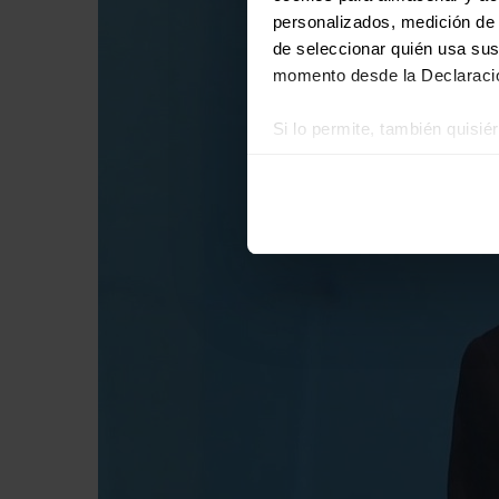
personalizados, medición de p
de seleccionar quién usa sus
momento desde la Declaració
Si lo permite, también quisi
Recopilar información
Identificar su disposi
Obtenga más información sob
datos
. Puede cambiar o reti
Las cookies de este sitio we
y analizar el tráfico. Ademá
redes sociales, publicidad y
que hayan recopilado a parti