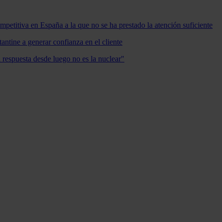
mpetitiva en España a la que no se ha prestado la atención suficiente
antine a generar confianza en el cliente
a respuesta desde luego no es la nuclear"