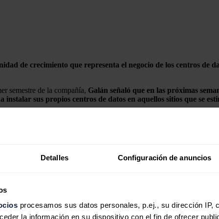
dad de crecimiento que representa el negocio de los centros de d
imer semestre de la compañía,
Galán señaló que en las próximas semana
instalar sus propios centros de datos en aquellos sitios que se es
ambién habrá importantes oportunidades en
Estados Unidos.
"En Oregón,
otros países", dijo.
Detalles
Configuración de anuncios
epresenta la venta de energía para estas empresas, "especialmente en Es
os
ocios
procesamos sus datos personales, p.ej., su dirección IP, 
der la información en su dispositivo con el fin de ofrecer publi