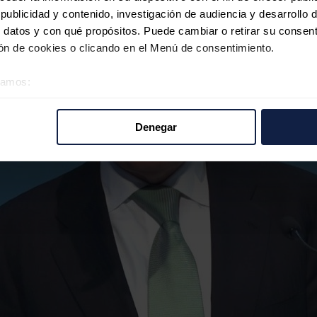
ublicidad y contenido, investigación de audiencia y desarrollo d
 datos y con qué propósitos. Puede cambiar o retirar su consent
n de cookies o clicando en el Menú de consentimiento.
éramos:
 sobre su ubicación geográfica que puede tener una precisión d
tivo analizándolo activamente para buscar características específ
Denegar
re cómo se procesan sus datos personales y establezca sus pr
rar su consentimiento en cualquier momento en la Declaración d
b se usan para personalizar el contenido y los anuncios, ofrecer
s, compartimos información sobre el uso que haga del sitio web 
 análisis web, quienes pueden combinarla con otra información q
r del uso que haya hecho de sus servicios.