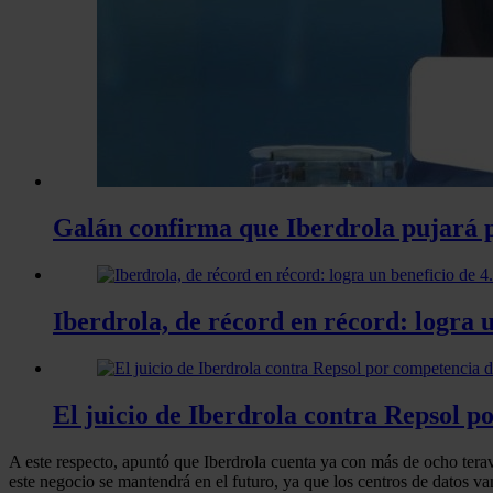
Galán confirma que Iberdrola pujará 
Iberdrola, de récord en récord: logra u
El juicio de Iberdrola contra Repsol p
A este respecto, apuntó que Iberdrola cuenta ya con más de ocho ter
este negocio se mantendrá en el futuro, ya que los centros de datos van