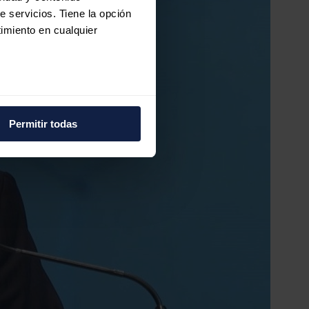
e servicios. Tiene la opción
imiento en cualquier
e varios metros
icas (huellas digitales)
Permitir todas
eferencias en la
sección de
e cookies.
 funciones de redes sociales
con nuestros partners de
ue les haya proporcionado o