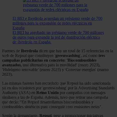
El BEI e Iberdrola acuerdan un préstamo verde de 700
millones para la expansión de redes eléctricas en
España
El BEI ha aprobado un préstamo verde de 700 millones
de euros para expandir la red de distribución eléctrica
de Iberdrola en España.
Fuentes de
Iberdrola
dicen que hay un total de 15 referencias en la
web de Repsol que constituyen '
greenwashing
', así como
tres
campañas publicitarias en concreto: 'Biocombustibles
avanzados
, una alternativa para la movilidad' (enero 2023),
'Hidrógeno renovable' (enero 2023) y 'Conectar energías' (marzo
2023).
Las mismas fuentes han recordado que Repsol ha sido sancionada
ya en dos ocasiones por 'greenwashing' por la Advertising Standards
Authority (ASA) en
Reino Unido
por campañas con mensajes
similares a las de España. Además, tuvo que retirar una campaña
que decía: "En Repsol desarrollamos biocombustibles y
combustibles sintéticos para conseguir cero emisiones netas".
Según la demandante,
Repsol
, pese a promocionar iniciativas