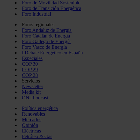
Foro de Movilidad Sostenible
Foro de Transición Energética
Foro Industrial
Foros regionales
Foro Andaluz de Energía
Foro Catalán de Energía
Foro Gallego de Energía
Foro Vasco de Energía
I Debate Energético en España
Especiales
COP 30
COP 29
COP 28
Servicios
Newsletter
Media kit
ON | Podcast
Política energética
Renovables
Mercados
Opinión
Eléctricas
Petróleo & Gas