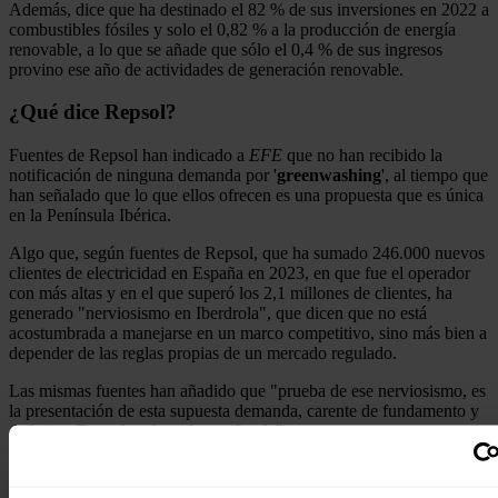
Además, dice que ha destinado el 82 % de sus inversiones en 2022 a
combustibles fósiles y solo el 0,82 % a la producción de energía
renovable, a lo que se añade que sólo el 0,4 % de sus ingresos
provino ese año de actividades de generación renovable.
¿Qué dice Repsol?
Fuentes de Repsol han indicado a
EFE
que no han recibido la
notificación de ninguna demanda por '
greenwashing
', al tiempo que
han señalado que lo que ellos ofrecen es una propuesta que es única
en la Península Ibérica.
Algo que, según fuentes de Repsol, que ha sumado 246.000 nuevos
clientes de electricidad en España en 2023, en que fue el operador
con más altas y en el que superó los 2,1 millones de clientes, ha
generado "nerviosismo en Iberdrola", que dicen que no está
acostumbrada a manejarse en un marco competitivo, sino más bien a
depender de las reglas propias de un mercado regulado.
Las mismas fuentes han añadido que "prueba de ese nerviosismo, es
la presentación de esta supuesta demanda, carente de fundamento y
de la que Repsol no ha sido notificada".
Noticias relacionadas