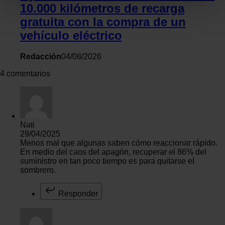
10.000 kilómetros de recarga
Identificar su dispositivo analizándolo activamente
gratuita con la compra de un
para buscar características específicas (huellas
vehículo eléctrico
digitales)
Obtenga más información sobre cómo se procesan sus
Redacción
04/08/2026
datos personales y establezca sus preferencias en la
sección de datos
. Puede cambiar o retirar su
4 comentarios
consentimiento en cualquier momento en la Declaración
de cookies.
Las cookies de este sitio web se usan para personalizar
Nati
el contenido y los anuncios, ofrecer funciones de redes
29/04/2025
Menos mal que algunas saben cómo reaccionar rápido.
sociales y analizar el tráfico. Además, compartimos
En medio del caos del apagón, recuperar el 86% del
información sobre el uso que haga del sitio web con
suministro en tan poco tiempo es para quitarse el
nuestros partners de redes sociales, publicidad y análisis
sombrero.
web, quienes pueden combinarla con otra información
que les haya proporcionado o que hayan recopilado a
Responder
partir del uso que haya hecho de sus servicios.