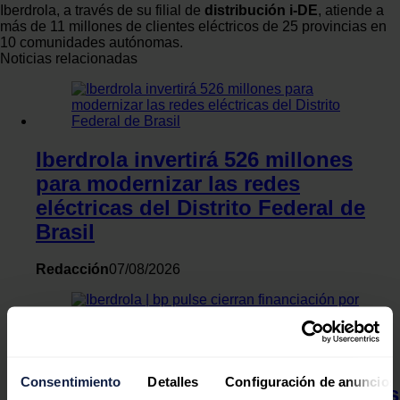
Iberdrola, a través de su filial de
distribución i-DE
, atiende a
más de 11 millones de clientes eléctricos de 25 provincias en
10 comunidades autónomas.
Noticias relacionadas
Iberdrola invertirá 526 millones
para modernizar las redes
eléctricas del Distrito Federal de
Brasil
Redacción
07/08/2026
Iberdrola | bp pulse cierran
Consentimiento
Detalles
Configuración de anuncios
financiación por hasta 230 millones