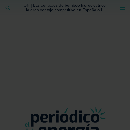
ÓN | Las centrales de bombeo hidroeléctrico,
BUSCAR
la gran ventaja competitiva en España a la
que no se ha prestado la atención suficiente