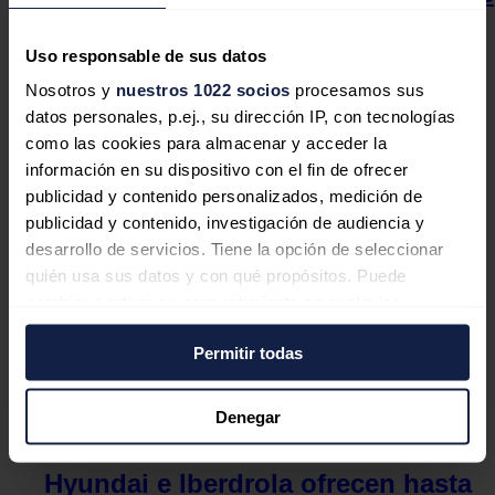
para acelerar su plan de movilidad
eléctrica
Uso responsable de sus datos
Nosotros y
nuestros 1022 socios
procesamos sus
Redacción
05/08/2026
datos personales, p.ej., su dirección IP, con tecnologías
como las cookies para almacenar y acceder la
información en su dispositivo con el fin de ofrecer
publicidad y contenido personalizados, medición de
El interés por las baterías
publicidad y contenido, investigación de audiencia y
industriales se dispara un 75% en
desarrollo de servicios. Tiene la opción de seleccionar
quién usa sus datos y con qué propósitos. Puede
España tras el impacto económico
cambiar o retirar su consentimiento en cualquier
del gran apagón
momento desde la Declaración de cookies o clicando en
Permitir todas
el Menú de consentimiento.
Redacción
04/08/2026
Si lo permite, también quisiéramos:
Denegar
Recopilar información sobre su ubicación
geográfica que puede tener una precisión de varios
Hyundai e Iberdrola ofrecen hasta
metros