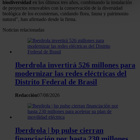
biodiversidad
en los últimos tres años, combinando la instalación
Identificar su dispositivo analizándolo activamente
de proyectos renovables con la conservación de la diversidad
biológica de los ecosistemas, cuidando flora, fauna y patrimonio
para buscar características específicas (huellas
natural", han afirmado desde la firma.
digitales)
Noticias relacionadas
Obtenga más información sobre cómo se procesan sus
datos personales y establezca sus preferencias en la
sección de datos
. Puede cambiar o retirar su
consentimiento en cualquier momento en la Declaración
de cookies.
Iberdrola invertirá 526 millones para
modernizar las redes eléctricas del
Las cookies de este sitio web se usan para personalizar
Distrito Federal de Brasil
el contenido y los anuncios, ofrecer funciones de redes
sociales y analizar el tráfico. Además, compartimos
Redacción
07/08/2026
información sobre el uso que haga del sitio web con
nuestros partners de redes sociales, publicidad y análisis
web, quienes pueden combinarla con otra información
que les haya proporcionado o que hayan recopilado a
partir del uso que haya hecho de sus servicios.
Iberdrola | bp pulse cierran
financiación por hasta 230 millones