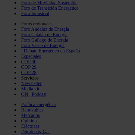
Foro de Movilidad Sostenible
Foro de Transición Energética
Foro Industrial
Foros regionales
Foro Andaluz de Energía
Foro Catalán de Energía
Foro Gallego de Energía
Foro Vasco de Energía
I Debate Energético en España
Especiales
COP 30
COP 29
COP 28
Servicios
Newsletter
Media kit
ON | Podcast
Política energética
Renovables
Mercados
Opinión
Eléctricas
Petróleo & Gas