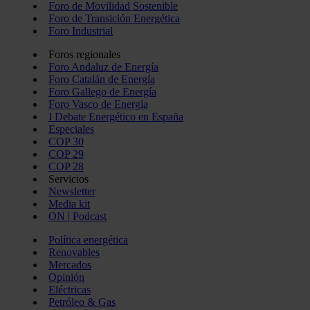
Foro de Movilidad Sostenible
Foro de Transición Energética
Foro Industrial
Foros regionales
Foro Andaluz de Energía
Foro Catalán de Energía
Foro Gallego de Energía
Foro Vasco de Energía
I Debate Energético en España
Especiales
COP 30
COP 29
COP 28
Servicios
Newsletter
Media kit
ON | Podcast
Política energética
Renovables
Mercados
Opinión
Eléctricas
Petróleo & Gas