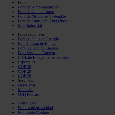
Foros
Foro de Almacenamiento
Foro de Autoconsumo
Foro de Movilidad Sostenible
Foro de Transición Energética
Foro Industrial
Foros regionales
Foro Andaluz de Energía
Foro Catalán de Energía
Foro Gallego de Energía
Foro Vasco de Energía
I Debate Energético en España
Especiales
COP 30
COP 29
COP 28
Servicios
Newsletter
Media kit
ON | Podcast
Aviso legal
Política de privacidad
Política de Cookies