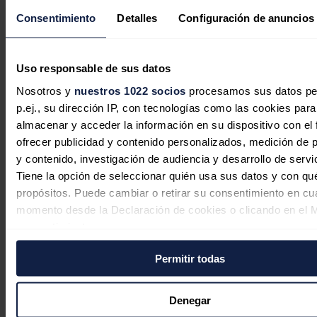
emprendidas en el proyecto.
Consentimiento
Detalles
Configuración de anuncios
Noticias relacionadas
Uso responsable de sus datos
Nosotros y
nuestros 1022 socios
procesamos sus datos pe
Iberdrola invertirá 526 millones para
p.ej., su dirección IP, con tecnologías como las cookies para
modernizar las redes eléctricas del
almacenar y acceder la información en su dispositivo con el 
Distrito Federal de Brasil
ofrecer publicidad y contenido personalizados, medición de p
y contenido, investigación de audiencia y desarrollo de servi
Redacción
07/08/2026
Tiene la opción de seleccionar quién usa sus datos y con qu
propósitos. Puede cambiar o retirar su consentimiento en cu
momento desde la Declaración de cookies o clicando en el 
consentimiento.
Iberdrola | bp pulse cierran
Permitir todas
Si lo permite, también quisiéramos:
financiación por hasta 230 millones
Recopilar información sobre su ubicación geográfica
para acelerar su plan de movilidad
puede tener una precisión de varios metros
Denegar
eléctrica
Identificar su dispositivo analizándolo activamente p