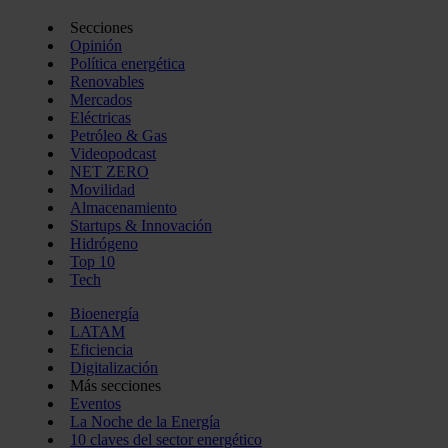
Secciones
Opinión
Política energética
Renovables
Mercados
Eléctricas
Petróleo & Gas
Videopodcast
NET ZERO
Movilidad
Almacenamiento
Startups & Innovación
Hidrógeno
Top 10
Tech
Bioenergía
LATAM
Eficiencia
Digitalización
Más secciones
Eventos
La Noche de la Energía
10 claves del sector energético