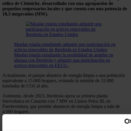
eólico de Chimiche, desarrollado con una agrupación de
pequeños empresarios locales y que cuenta con una potencia de
18,3 megavatios (MW).
Masdar estaría estudiando adquirir una participación en
activos renovables de Iberdrola en Estados Unidos
Masdar estaría estudiando la posibilidad de ampliar su
alianza con Iberdrola y adquirir una participación en
activos renovables en EEUU.
Actualmente, el parque abastece de energía limpia a una población
equivalente a 15.000 hogares, evitando la emisión de 33.000
toneladas de CO2 al año.
Asimismo, desde 2023, Iberdrola opera su primera planta
fotovoltaica en Canarias con 7 MW en Llanos Pelos III, en
Fuerteventura, que permite abastecer de energía limpia a más de
4.000 hogares.
La planta ha recibido el Sello de Sostenibilidad de la Unión
Española Fotovoltaica (UNEF) por todas las medidas ambientales