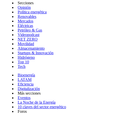
Secciones
Opinión
Política energética
Renovables
Mercados
Eléctricas
Petróleo & Gas
Videopodcast
NET ZERO
Movilidad
Almacenamiento
Startups & Innovación
Hidrógeno
Top 10
Tech
Bioenergía
LATAM
Eficiencia
Digitalización
Más secciones
Eventos
La Noche de la Energía
10 claves del sector energético
Foros