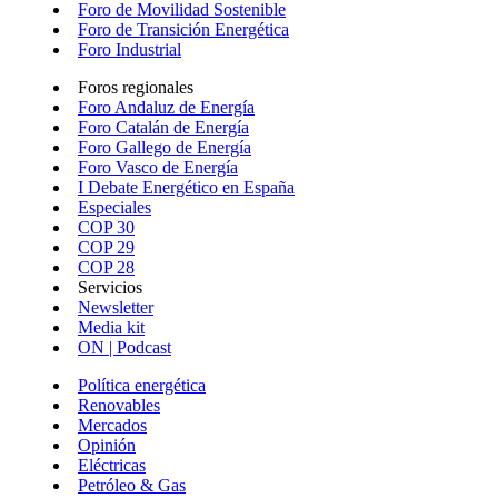
Foro de Movilidad Sostenible
Foro de Transición Energética
Foro Industrial
Foros regionales
Foro Andaluz de Energía
Foro Catalán de Energía
Foro Gallego de Energía
Foro Vasco de Energía
I Debate Energético en España
Especiales
COP 30
COP 29
COP 28
Servicios
Newsletter
Media kit
ON | Podcast
Política energética
Renovables
Mercados
Opinión
Eléctricas
Petróleo & Gas