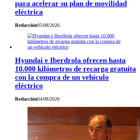
para acelerar su plan de movilidad
eléctrica
Redacción
05/08/2026
Hyundai e Iberdrola ofrecen hasta
10.000 kilómetros de recarga gratuita
con la compra de un vehículo
eléctrico
Redacción
04/08/2026