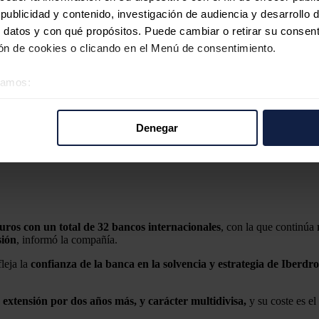
ublicidad y contenido, investigación de audiencia y desarrollo d
 datos y con qué propósitos. Puede cambiar o retirar su consent
n de cookies o clicando en el Menú de consentimiento.
éramos:
 sobre su ubicación geográfica que puede tener una precisión d
tivo analizándolo activamente para buscar características específ
Denegar
re cómo se procesan sus datos personales y establezca sus pr
rar su consentimiento en cualquier momento en la Declaración d
bancos internacionales.
Iberdrola
b se usan para personalizar el contenido y los anuncios, ofrecer
s, compartimos información sobre el uso que haga del sitio web 
 análisis web, quienes pueden combinarla con otra información q
uros con un total de 32 bancos internacionales
, con la que continúa
sión
, informó la compañía.
r del uso que haya hecho de sus servicios.
leja la
confianza de la banca en la solvencia y estrategia de Iberdr
 extensión por dos años más, y carácter multidivisa,
y su coste es el