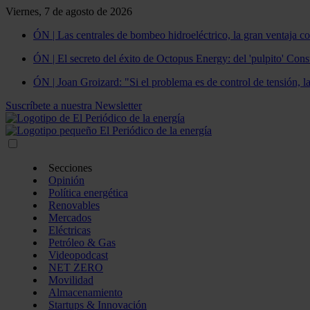
Viernes, 7 de agosto de 2026
ÓN | Las centrales de bombeo hidroeléctrico, la gran ventaja co
ÓN | El secreto del éxito de Octopus Energy: del 'pulpito' Const
ÓN | Joan Groizard: "Si el problema es de control de tensión, l
Suscríbete a nuestra Newsletter
Secciones
Opinión
Política energética
Renovables
Mercados
Eléctricas
Petróleo & Gas
Videopodcast
NET ZERO
Movilidad
Almacenamiento
Startups & Innovación