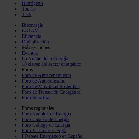
Hidrógeno
Top 10
Tech
Bioenergía
LATAM
Eficiencia
Digitalización
Más secciones
Eventos
La Noche de la Energía
10 claves del sector energético
Foros
Foro de Almacenamiento
Foro de Autoconsumo
Foro de Movilidad Sostenible
Foro de Transición Energética
Foro Industrial
Foros regionales
Foro Andaluz de Energía
Foro Catalán de Energía
Foro Gallego de Energía
Foro Vasco de Energía
I Debate Energético en España