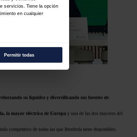
e servicios. Tiene la opción
imiento en cualquier
e varios metros
icas (huellas digitales)
Permitir todas
eferencias en la
sección de
e cookies.
 funciones de redes sociales
con nuestros partners de
ue les haya proporcionado o
reforzando su liquidez y diversificando sus fuentes de
ola, la mayor eléctrica de Europa
y una de las dos mayores del
 más competitivo de todas las que Iberdrola tiene disponibles.