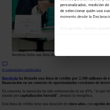
personalizados, medición de p
de seleccionar quién usa sus
momento desde la Declaració
Si lo permite, también quisi
Recopilar información
Identificar su disposi
Obtenga más información sob
datos
. Puede cambiar o reti
Iberdrola firma una línea de crédito por 2.500 millones con 32 
Las cookies de este sitio we
4 comentarios publicados
y analizar el tráfico. Ademá
redes sociales, publicidad y
Iberdrola
ha firmado una línea de crédito por 2.500 millones de e
financiación en un contexto de oportunidades crecientes de inver
que hayan recopilado a parti
En concreto, la operación ha sido sobresuscrita en un 45%, "lo que ref
mundo por
capitalización
bursátil
", destacó la energética.
Esta línea de crédito tiene una duración de
cinco años
, con
opción de