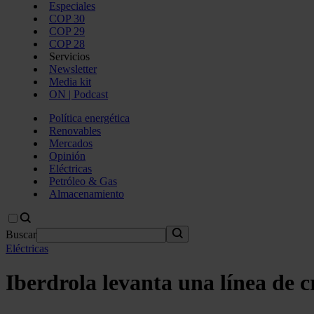
Especiales
COP 30
COP 29
COP 28
Servicios
Newsletter
Media kit
ON | Podcast
Política energética
Renovables
Mercados
Opinión
Eléctricas
Petróleo & Gas
Almacenamiento
Buscar
Eléctricas
Iberdrola levanta una línea de c