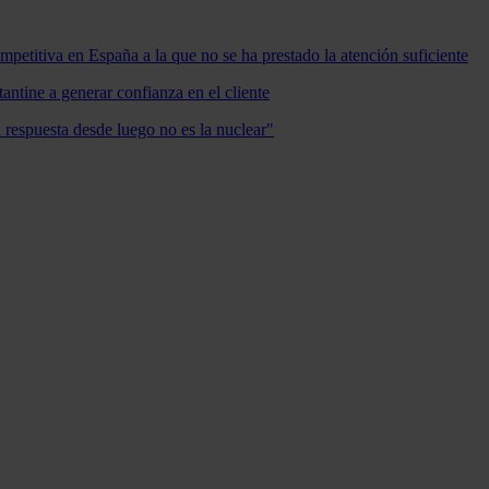
mpetitiva en España a la que no se ha prestado la atención suficiente
antine a generar confianza en el cliente
a respuesta desde luego no es la nuclear"